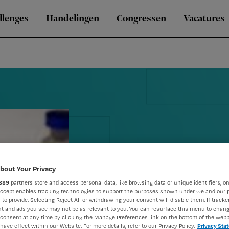
llenges
Handelingen
Congressen
Vacatures
bout Your Privacy
889
partners store and access personal data, like browsing data or unique identifiers, on
Accept enables tracking technologies to support the purposes shown under we and our 
 to provide. Selecting Reject All or withdrawing your consent will disable them. If tracker
Foutje, beda
t and ads you see may not be as relevant to you. You can resurface this menu to chan
consent at any time by clicking the Manage Preferences link on the bottom of the webp
have effect within our Website. For more details, refer to our Privacy Policy.
Privacy Sta