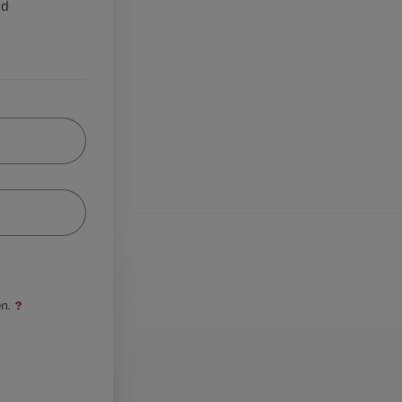
nd
?
n.