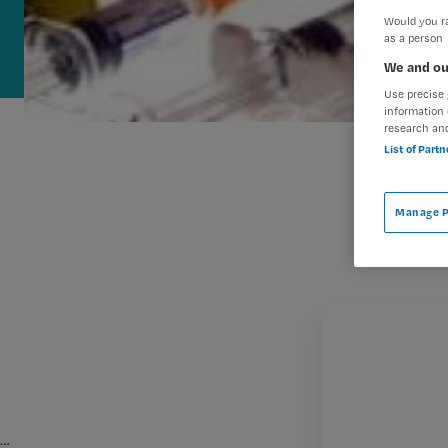
Would you ra
as a person
We and ou
Use precise 
information 
research an
List of Part
Manage P
…