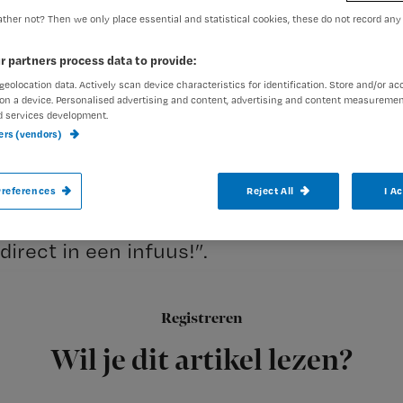
ther not? Then we only place essential and statistical cookies, these do not record any
exed-admin
16 mei 2006
Auteur:
r partners process data to provide:
geolocation data. Actively scan device characteristics for identification. Store and/or ac
on a device. Personalised advertising and content, advertising and content measuremen
d services development.
ners (vendors)
Laatst in de krant: Jonge verpleegkundige 
references
Reject All
I A
Het gesprek van de dag: “Dom wicht, laat h
direct in een infuus!”.
Registreren
Ik waag het
Wil je dit artikel lezen?