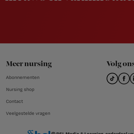
Footer
Meer nursing
Volg on
Abonnementen
Nursing shop
Contact
Veelgestelde vragen
© BSL Media & Learning, onderdeel v