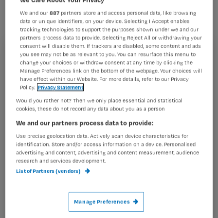
13 januari 2012 de Monitor
We and our
887
partners store and access personal data, like browsing
Fertiliteitszorg geïntroduceerd.
data or unique identifiers, on your device. Selecting I Accept enables
tracking technologies to support the purposes shown under we and our
partners process data to provide. Selecting Reject All or withdrawing your
consent will disable them. If trackers are disabled, some content and ads
you see may not be as relevant to you. You can resurface this menu to
Registreren
change your choices or withdraw consent at any time by clicking the
Met deze online applicatie wordt de fertiliteitszorg in
Manage Preferences link on the bottom of the webpage. Your choices will
Wil je dit artikel lezen?
Nederland in kaart gebracht. Patiënten kunnen zo op basis
have effect within our Website. For more details, refer to our Privacy
van voor
Policy.
Privacy Statement
Maak gratis een account aan en lees 2
…
Would you rather not? Then we only place essential and statistical
artikelen gratis per maand
cookies, these do not record any data about you as a person
We and our partners process data to provide:
Al een account of abonnement?
Log dan in
Use precise geolocation data. Actively scan device characteristics for
identification. Store and/or access information on a device. Personalised
advertising and content, advertising and content measurement, audience
research and services development.
Wat
List of Partners (vendors)
is
je
Manage Preferences
e-
Kies
mailadres?