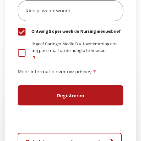
Kies
mailadres?
je
*
wachtwoord
G
Ontvang 2x per week de Nursing nieuwsbrief
e
G
Ik geef Springer Media B.V. toestemming om
e
mij per e-mail op de hoogte te houden.
e
n
?
e
t
n
i
?
Meer informatie over uw privacy
t
t
i
e
t
l
e
l
?