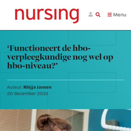
Skip
Skip
Skip
Nursing.nl
to
to
to
|
Menu
Nursing
W
primary
main
footer
voor
m
Inloggen
navigation
content
verpleegkundigen
Reader
wi
Interactions
jo
st
‘Functioneert de hbo-
be
verpleegkundige nog wel op
hbo-niveau?’
Rhijja Jansen
Auteur:
20 december 2016