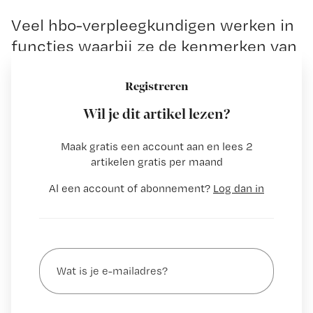
Veel hbo-verpleegkundigen werken in
functies waarbij ze de kenmerken van
een hbo’er eigenlijk niet in de praktijk
kunnen brengen, aldus directeur Sonja
Registreren
Kersten van V&VN. ‘De vraag is of je,
Wil je dit artikel lezen?
als je dat jaar in jaar uit doet, nog wel
Maak gratis een account aan en lees 2
…
artikelen gratis per maand
Al een account of abonnement?
Log dan in
Wat
is
je
e-