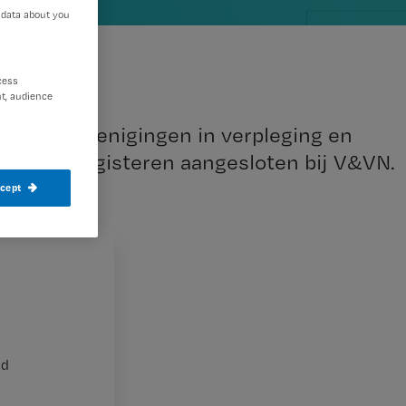
 data about you
cess
t, audience
roepsverenigingen in verpleging en
heeft zich gisteren aangesloten bij V&VN.
ccept
cieel
nd