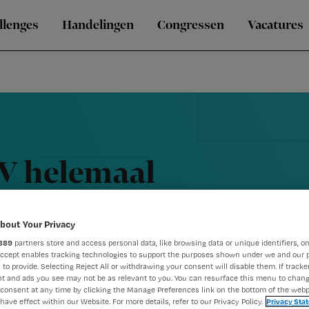
llenges
Handelingen
Congressen
Vacatures
V helemaal
bout Your Privacy
889
partners store and access personal data, like browsing data or unique identifiers, on
Accept enables tracking technologies to support the purposes shown under we and our 
 to provide. Selecting Reject All or withdrawing your consent will disable them. If tracker
t and ads you see may not be as relevant to you. You can resurface this menu to chan
consent at any time by clicking the Manage Preferences link on the bottom of the webp
have effect within our Website. For more details, refer to our Privacy Policy.
Privacy Sta