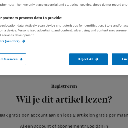
ther not? Then we only place essential and statistical cookies, these do not record any
r partners process data to provide:
geolocation data. Actively scan device characteristics for identification. Store and/or ac
on a device. Personalised advertising and content, advertising and content measuremen
d services development.
MAARSSEN – De krachtenbundeling van be
ners (vendors)
verzorging is rond. De laatste vereniging 
references
Reject All
I A
V&VN is de nieuwe naam van de AVVV, die per 1 augustus offi
Registreren
gebruikt
Wil je dit artikel lezen?
aak gratis een account aan en lees 2 artikelen gratis per maa
Al een account of abonnement?
Log dan in