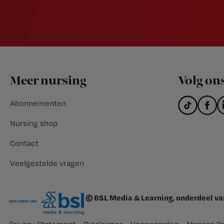
Footer
Meer nursing
Volg on
Abonnementen
Nursing shop
Contact
Veelgestelde vragen
© BSL Media & Learning, onderdeel v