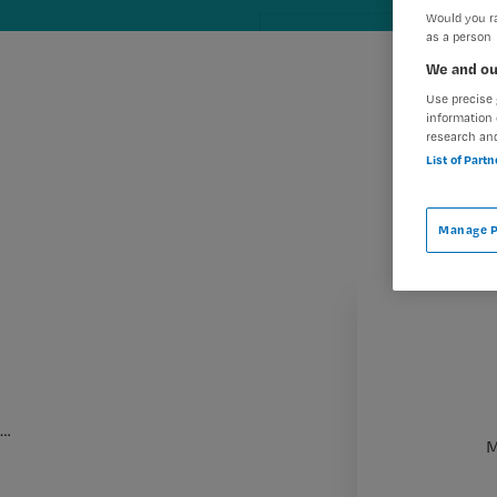
Would you ra
as a person
We and ou
Use precise 
information 
research an
List of Part
Manage P
…
M