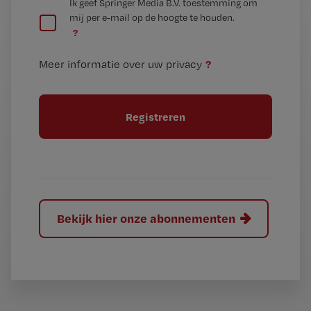
G
Ik geef Springer Media B.V. toestemming om
e
mij per e-mail op de hoogte te houden.
e
n
?
e
t
n
i
?
Meer informatie over uw privacy
t
t
i
e
t
l
e
l
?
Bekijk hier onze abonnementen