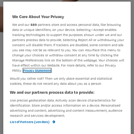
We Care About Your Privacy
We and our
889
partners store and access personal data, like browsing
data or unique identifiers, on your device. Selecting I Accept enables
tracking technologies to support the purposes shown under we and our
partners process data to provide. Selecting Reject All or withdrawing your
consent will disable them. If trackers are disabled, some content and ads
you see may not be as relevant to you. You can resurface this menu to
change your choices or withdraw consent at any time by clicking the
Manage Preferences link on the bottom of the webpage. Your choices will
have effect within our Website. For more details, refer to our Privacy
Policy.
Privacy Statement
Would you rather not? Then we only place essential and statistical
In het project ‘ReValidate! – online’
cookies, these do not record any data about you as a person
wordt een sociaal revalidatieplatform
We and our partners process data to provide:
ontwikkeld bij de game ‘ReValidate!’.
Use precise geolocation data. Actively scan device characteristics for
identification. Store and/or access information on a device. Personalised
Een game, speciaal ontwikkeld voor
advertising and content, advertising and content measurement, audience
patiënten die revalideren van een
research and services development.
List of Partners (vendors)
polsbreuk.
Registreren