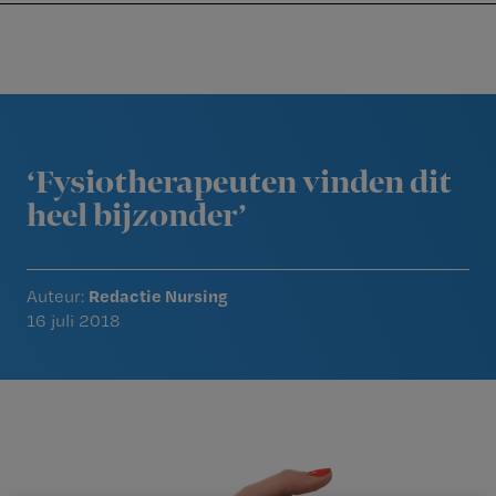
Nursing
W
Skip
Skip
Skip
voor
m
Inloggen
to
to
to
verpleegkundigen
wi
primary
main
footer
jo
navigation
content
Reader
st
Interactions
be
‘Fysiotherapeuten vinden dit
heel bijzonder’
Redactie Nursing
Auteur:
16 juli 2018