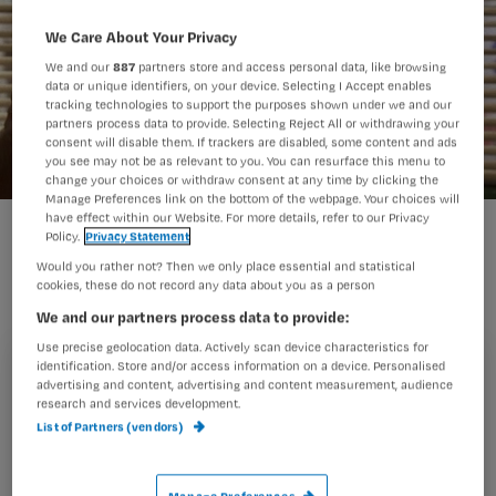
We Care About Your Privacy
We and our
887
partners store and access personal data, like browsing
data or unique identifiers, on your device. Selecting I Accept enables
tracking technologies to support the purposes shown under we and our
partners process data to provide. Selecting Reject All or withdrawing your
consent will disable them. If trackers are disabled, some content and ads
you see may not be as relevant to you. You can resurface this menu to
change your choices or withdraw consent at any time by clicking the
Manage Preferences link on the bottom of the webpage. Your choices will
have effect within our Website. For more details, refer to our Privacy
Policy.
Privacy Statement
Het schijnt dat één op de vier mensen
Would you rather not? Then we only place essential and statistical
cookies, these do not record any data about you as a person
wel eens seks heeft gehad op de
We and our partners process data to provide:
werkvloer. Barbara gelooft daar niets
Use precise geolocation data. Actively scan device characteristics for
van. ‘Niet in de zorg.’
identification. Store and/or access information on a device. Personalised
Registreren
advertising and content, advertising and content measurement, audience
research and services development.
Wil je dit artikel lezen?
List of Partners (vendors)
Natuurlijk ken ik de verhalen
en wéét ik dat het
Maak gratis een account aan en lees 2
…