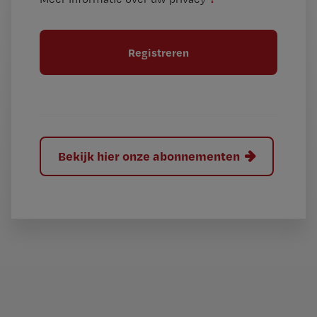
t
t
i
e
t
l
e
l
?
Bekijk hier onze abonnementen