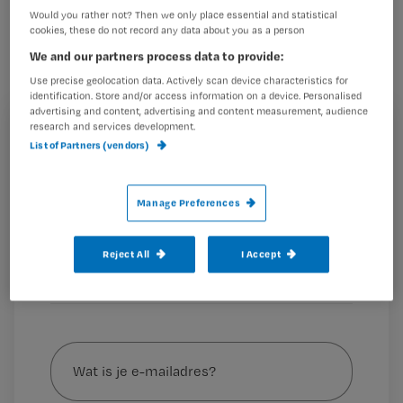
wordt geschetst over ouderenzorg is
Would you rather not? Then we only place essential and statistical
voornamelijk het verlenen van
cookies, these do not record any data about you as a person
basiszorg. Mede hierdoor kiezen
We and our partners process data to provide:
weinig gediplomeerde hbo-v
Use precise geolocation data. Actively scan device characteristics for
identification. Store and/or access information on a device. Personalised
studenten een baan in deze sector.
advertising and content, advertising and content measurement, audience
research and services development.
Dat ligt niet alleen maar aan de
Registreren
List of Partners (vendors)
studenten, vindt gastblogger Kelly
Wil je dit artikel lezen?
Hamoen.*
Manage Preferences
Maak gratis een account aan en lees 2
…
artikelen gratis per maand
Reject All
I Accept
Al een account of abonnement?
Log dan in
Wat
is
je