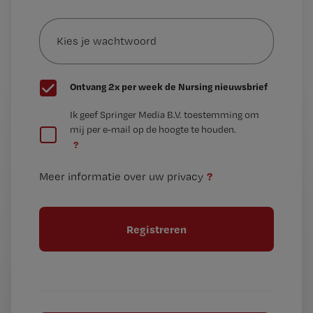
e-
Kies
mailadres?
je
*
wachtwoord
G
Ontvang 2x per week de Nursing nieuwsbrief
e
G
Ik geef Springer Media B.V. toestemming om
e
mij per e-mail op de hoogte te houden.
e
n
?
e
t
n
i
?
Meer informatie over uw privacy
t
t
i
e
t
l
e
l
?