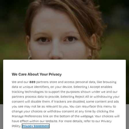
We Care About Your Privacy
We and our
889
partners store and access personal data, like browsing
data or unique identifiers, on your device. Selecting I Accept enables
tracking technologies to support the purposes shown under we and our
partners process data to provide. Selecting Reject All or withdrawing your
consent will disable them. If trackers are disabled, some content and ads
you see may not be as relevant to you. You can resurface this menu to
change your choices or withdraw consent at any time by clicking the
Manage Preferences link on the bottom of the webpage. Your choices will
Het beeld dat gedurende de opleiding
have effect within our Website. For more details, refer to our Privacy
Policy.
Privacy Statement