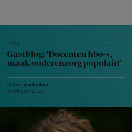
Nursing
W
Skip
Skip
Skip
voor
m
Inloggen
to
to
to
verpleegkundigen
wi
primary
main
footer
jo
navigation
content
Reader
st
Interactions
be
Delier
Gastblog: 'Docenten hbo-v,
maak ouderenzorg populair!'
exed-admin
Auteur:
23 oktober 2014