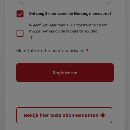
G
Ontvang 2x per week de Nursing nieuwsbrief
e
G
Ik geef Springer Media B.V. toestemming om
e
mij per e-mail op de hoogte te houden.
e
n
?
e
t
n
i
?
Meer informatie over uw privacy
t
t
i
e
t
l
e
l
?
Bekijk hier onze abonnementen