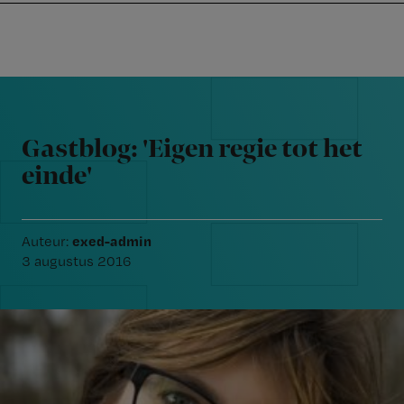
Nursing
W
Skip
Skip
Skip
voor
m
Inloggen
to
to
to
verpleegkundigen
wi
primary
main
footer
jo
navigation
content
Reader
st
Interactions
be
Gastblog: 'Eigen regie tot het
einde'
exed-admin
Auteur:
3 augustus 2016