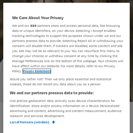
We Care About Your Privacy
We and our
889
partners store and access personal data, like browsing
data or unique identifiers, on your device. Selecting I Accept enables
tracking technologies to support the purposes shown under we and our
partners process data to provide. Selecting Reject All or withdrawing your
consent will disable them. If trackers are disabled, some content and ads
you see may not be as relevant to you. You can resurface this menu to
change your choices or withdraw consent at any time by clicking the
Manage Preferences link on the bottom of the webpage. Your choices will
have effect within our Website. For more details, refer to our Privacy
Policy.
Privacy Statement
Would you rather not? Then we only place essential and statistical
cookies, these do not record any data about you as a person
We and our partners process data to provide:
Use precise geolocation data. Actively scan device characteristics for
identification. Store and/or access information on a device. Personalised
advertising and content, advertising and content measurement, audience
research and services development.
Wijkverpleegkundige Hanneke had nog
List of Partners (vendors)
nooit iemand begeleid tijdens een