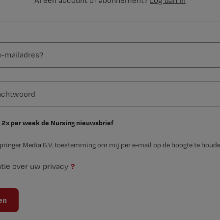
Al een account of abonnement?
Log dan in
 2x per week de Nursing nieuwsbrief
Springer Media B.V. toestemming om mij per e-mail op de hoogte te houde
?
tie over uw privacy