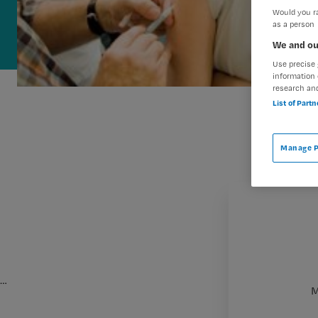
Would you ra
as a person
We and ou
Use precise 
information 
research an
List of Part
Manage P
…
M