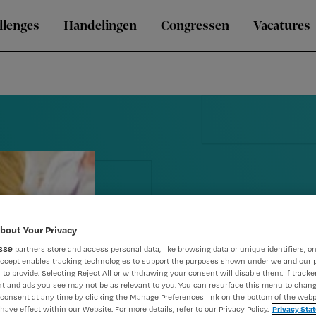
llenges
Handelingen
Congressen
Vacatures
bout Your Privacy
889
partners store and access personal data, like browsing data or unique identifiers, on
Gastblog: 'G
Accept enables tracking technologies to support the purposes shown under we and our 
 to provide. Selecting Reject All or withdrawing your consent will disable them. If tracker
t and ads you see may not be as relevant to you. You can resurface this menu to chan
plezier en z
consent at any time by clicking the Manage Preferences link on the bottom of the webp
have effect within our Website. For more details, refer to our Privacy Policy.
Privacy Sta