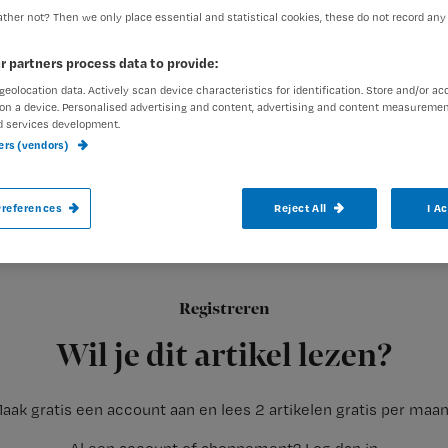
ther not? Then we only place essential and statistical cookies, these do not record any
r partners process data to provide:
exed-admin
20 oktober 201
Auteur:
geolocation data. Actively scan device characteristics for identification. Store and/or ac
on a device. Personalised advertising and content, advertising and content measuremen
d services development.
ners (vendors)
references
Reject All
I A
De jaarlijks terugkerende discussie over 
verpleegkundige Bram* doet een boon in 
Registreren
Daar is ‘ie weer! De jaarlijkse discussie over de griepprik. Ik vo
Wil je dit artikel lezen?
aak gratis een account aan en lees 2 artikelen gratis per maa