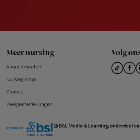
Footer
Meer nursing
Volg on
Abonnementen
Nursing shop
Contact
Veelgestelde vragen
© BSL Media & Learning, onderdeel v