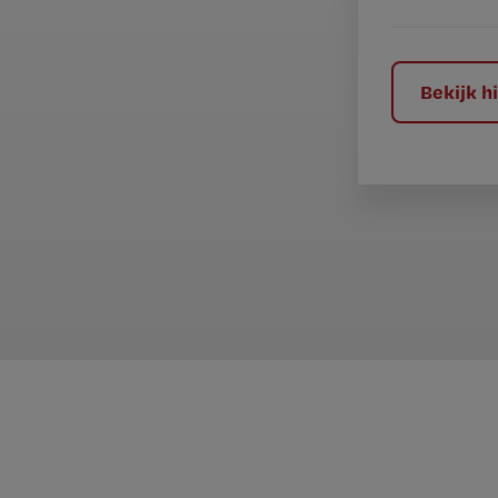
e
l
?
Bekijk 