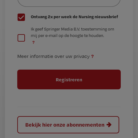
wachtwoord
G
Ontvang 2x per week de Nursing nieuwsbrief
e
G
Ik geef Springer Media B.V. toestemming om
e
mij per e-mail op de hoogte te houden.
e
n
?
e
t
n
i
?
Meer informatie over uw privacy
t
t
i
e
t
l
e
l
?
Bekijk hier onze abonnementen