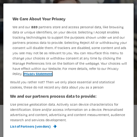
We Care About Your Privacy
We and our
889
partners store and access personal data, like browsing
data or unique identifiers, on your device. Selecting I Accept enables
tracking technologies to support the purposes shown under we and our
partners process data to provide. Selecting Reject All or withdrawing your
consent will disable them. If trackers are disabled, some content and ads
you see may not be as relevant to you. You can resurface this menu to
change your choices or withdraw consent at any time by clicking the
Manage Preferences link on the bottom of the webpage. Your choices will
have effect within our Website. For more details, refer to our Privacy
Policy.
Privacy Statement
Would you rather not? Then we only place essential and statistical
cookies, these do not record any data about you as a person
We and our partners process data to provide:
Use precise geolocation data. Actively scan device characteristics for
identification. Store and/or access information on a device. Personalised
advertising and content, advertising and content measurement, audience
research and services development.
Wijkverpleegkundige Boris vraagt zich
List of Partners (vendors)
af of je als wijkverpleegkundige wel