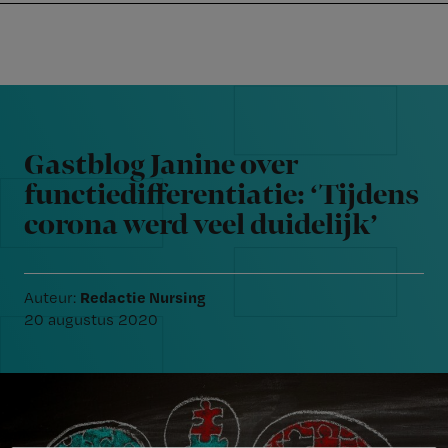
Nursing
W
Skip
Skip
Skip
voor
m
Inloggen
to
to
to
verpleegkundigen
wi
primary
main
footer
jo
navigation
content
Reader
st
Interactions
be
Gastblog Janine over
functiedifferentiatie: ‘Tijdens
corona werd veel duidelijk’
Redactie Nursing
Auteur:
20 augustus 2020