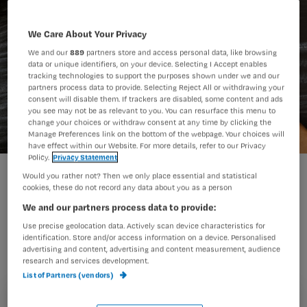
We Care About Your Privacy
We and our
889
partners store and access personal data, like browsing
data or unique identifiers, on your device. Selecting I Accept enables
tracking technologies to support the purposes shown under we and our
partners process data to provide. Selecting Reject All or withdrawing your
consent will disable them. If trackers are disabled, some content and ads
you see may not be as relevant to you. You can resurface this menu to
change your choices or withdraw consent at any time by clicking the
Manage Preferences link on the bottom of the webpage. Your choices will
have effect within our Website. For more details, refer to our Privacy
Policy.
Privacy Statement
Would you rather not? Then we only place essential and statistical
cookies, these do not record any data about you as a person
In het Catharina Ziekenhuis in
We and our partners process data to provide:
Eindhoven zorgde covid-19 ervoor dat
Use precise geolocation data. Actively scan device characteristics for
verpleegkundigen zich in een mum
identification. Store and/or access information on a device. Personalised
advertising and content, advertising and content measurement, audience
van tijd ontplooiden in de rol die bij
research and services development.
hen past. Dat stelt Janine Clevers,
List of Partners (vendors)
teamleider van de afdeling chirurgie.
Registreren