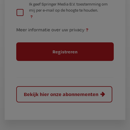
G
Ik geef Springer Media B.V. toestemming om
e
mij per e-mail op de hoogte te houden.
e
n
?
e
t
n
i
?
Meer informatie over uw privacy
t
t
i
e
t
l
e
l
?
Bekijk hier onze abonnementen