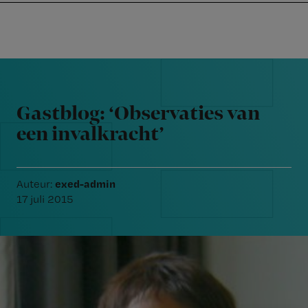
Nursing
W
Skip
Skip
Skip
voor
m
Inloggen
to
to
to
verpleegkundigen
wi
primary
main
footer
jo
navigation
content
Reader
st
Interactions
be
Gastblog: ‘Observaties van
een invalkracht’
exed-admin
Auteur:
17 juli 2015