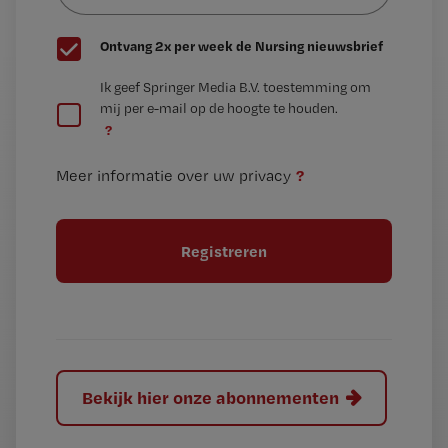
G
Ontvang 2x per week de Nursing nieuwsbrief
e
G
Ik geef Springer Media B.V. toestemming om
e
mij per e-mail op de hoogte te houden.
e
n
?
e
t
n
i
?
Meer informatie over uw privacy
t
t
i
e
t
l
e
l
?
Bekijk hier onze abonnementen