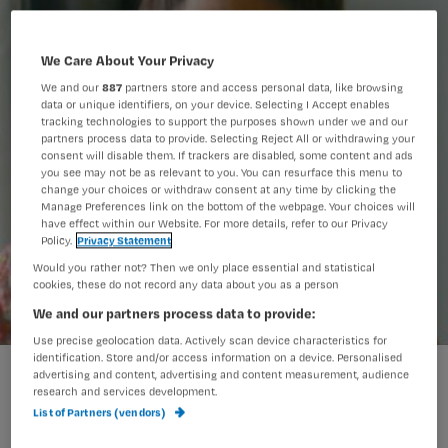
We Care About Your Privacy
We and our
887
partners store and access personal data, like browsing
data or unique identifiers, on your device. Selecting I Accept enables
tracking technologies to support the purposes shown under we and our
partners process data to provide. Selecting Reject All or withdrawing your
consent will disable them. If trackers are disabled, some content and ads
you see may not be as relevant to you. You can resurface this menu to
change your choices or withdraw consent at any time by clicking the
Manage Preferences link on the bottom of the webpage. Your choices will
have effect within our Website. For more details, refer to our Privacy
Policy.
Privacy Statement
Would you rather not? Then we only place essential and statistical
cookies, these do not record any data about you as a person
We and our partners process data to provide:
Use precise geolocation data. Actively scan device characteristics for
identification. Store and/or access information on a device. Personalised
advertising and content, advertising and content measurement, audience
research and services development.
De vakantieperiode is in volle gang en
List of Partners (vendors)
dat betekent nog harder werken om