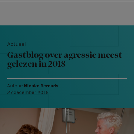
Nursing
W
Skip
Skip
Skip
voor
m
Inloggen
to
to
to
verpleegkundigen
wi
primary
main
footer
jo
navigation
content
Reader
st
Interactions
be
Actueel
Gastblog over agressie meest
gelezen in 2018
Nienke Berends
Auteur:
27 december 2018