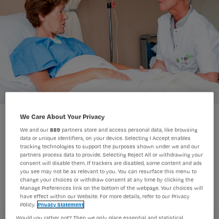
We Care About Your Privacy
We and our
889
partners store and access personal data, like browsing
data or unique identifiers, on your device. Selecting I Accept enables
tracking technologies to support the purposes shown under we and our
Aan het eind van het jaar kijken we
partners process data to provide. Selecting Reject All or withdrawing your
consent will disable them. If trackers are disabled, some content and ads
traditiegetrouw terug op de toppers op
you see may not be as relevant to you. You can resurface this menu to
change your choices or withdraw consent at any time by clicking the
Nursing.nl. Welke blogs werden dit jaar
Manage Preferences link on the bottom of the webpage. Your choices will
have effect within our Website. For more details, refer to our Privacy
het best gelezen?
Policy.
Privacy Statement
Would you rather not? Then we only place essential and statistical