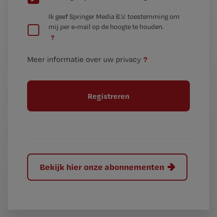
e
G
Ik geef Springer Media B.V. toestemming om
e
mij per e-mail op de hoogte te houden.
e
n
?
e
t
n
i
?
Meer informatie over uw privacy
t
t
i
e
t
l
e
l
?
Bekijk hier onze abonnementen