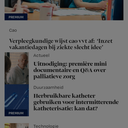
Cao
Verpleegkundige wijst cao vvt af: ‘Inzet
vakantiedagen bij ziekte slecht idee’
Actueel
Uitnodiging: première mini
documentaire en Q&A over
palliatieve zorg
Duurzaamheid
Herbruikbare katheter
gebruiken voor intermitterende
katheterisatie: kan dat?
Technologie