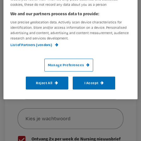
cookies, these do not record any data about you as a person
Registreren
We and our partners process data to provide:
Wil je dit artikel lezen?
1. Gastblog Marjolein: ‘Ik laat me niet meer uitschelden’
Use precise geolocation data. Actively scan device characteristics for
Verpleegkundige Marjolein is
identification. Store and/or access information on a device. Personalised
Maak gratis een account aan en lees 2
…
advertising and content, advertising and content measurement, audience
research and services development.
artikelen gratis per maand
List of Partners (vendors)
Al een account of abonnement?
Log dan in
Manage Preferences
Wat
Reject All
I Accept
is
je
e-
Kies
mailadres?
je
*
wachtwoord
G
Ontvang 2x per week de Nursing nieuwsbrief