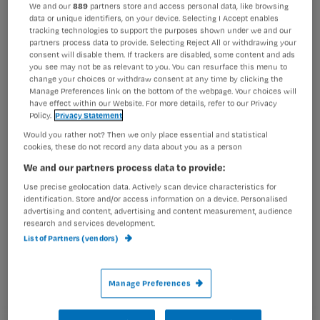
We and our
889
partners store and access personal data, like browsing
De meeste baby’s hebben er geen last van, maar een klein
data or unique identifiers, on your device. Selecting I Accept enables
Wil je dit artikel lezen?
gedeelte van hen wordt wél ziek van de GBS-bacterie. Herken de
tracking technologies to support the purposes shown under we and our
partners process data to provide. Selecting Reject All or withdrawing your
signalen en red levens! Met casus en advies van Jolanda
consent will disable them. If trackers are disabled, some content and ads
Maak gratis een account aan en lees 2
…
you see may not be as relevant to you. You can resurface this menu to
artikelen gratis per maand
change your choices or withdraw consent at any time by clicking the
Manage Preferences link on the bottom of the webpage. Your choices will
Al een account of abonnement?
Log dan in
have effect within our Website. For more details, refer to our Privacy
Policy.
Privacy Statement
Would you rather not? Then we only place essential and statistical
cookies, these do not record any data about you as a person
Wat
We and our partners process data to provide:
is
Use precise geolocation data. Actively scan device characteristics for
je
identification. Store and/or access information on a device. Personalised
e-
advertising and content, advertising and content measurement, audience
research and services development.
Kies
mailadres?
List of Partners (vendors)
je
*
wachtwoord
Manage Preferences
G
Ontvang 2x per week de Nursing nieuwsbrief
e