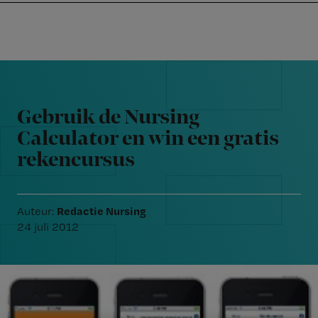
Nursing
W
Skip
Skip
Skip
voor
m
Inloggen
to
to
to
verpleegkundigen
wi
primary
main
footer
jo
navigation
content
Reader
st
Interactions
be
Gebruik de Nursing
Calculator en win een gratis
rekencursus
Redactie Nursing
Auteur:
24 juli 2012