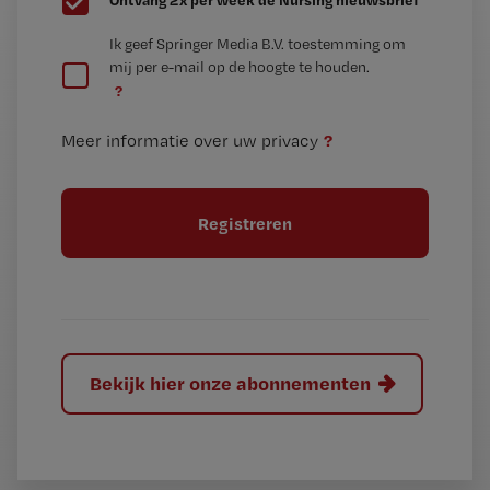
e
G
Ik geef Springer Media B.V. toestemming om
e
mij per e-mail op de hoogte te houden.
e
n
?
e
t
n
i
?
Meer informatie over uw privacy
t
t
i
e
t
l
e
l
?
Bekijk hier onze abonnementen