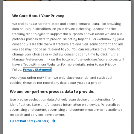
We Care About Your Privacy
We and our
889
partners store and access personal data, like browsing
data or unique identifiers, on your device. Selecting I Accept enables
tracking technologies to support the purposes shown under we and our
partners process data to provide. Selecting Reject All or withdrawing your
consent will disable them. If trackers are disabled, some content and ads
you see may not be as relevant to you. You can resurface this menu to
change your choices or withdraw consent at any time by clicking the
Manage Preferences link on the bottom of the webpage. Your choices will
have effect within our Website. For more details, refer to our Privacy
Gebruik de Nursing Calculator en win een gratis rekencursus
Policy.
Privacy Statement
Would you rather not? Then we only place essential and statistical
cookies, these do not record any data about you as a person
Stuur nu een foto in van jezelf aan het
We and our partners process data to provide:
Use precise geolocation data. Actively scan device characteristics for
werk met de Nursing Calculator, en je
identification. Store and/or access information on a device. Personalised
maakt kans op een gratis rekencursus
advertising and content, advertising and content measurement, audience
research and services development.
van
bureau voor online zorgcursussen
List of Partners (vendors)
E-Nursing
.