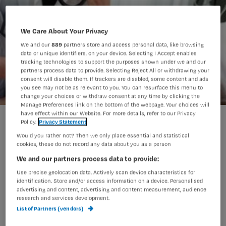
We Care About Your Privacy
We and our
889
partners store and access personal data, like browsing
data or unique identifiers, on your device. Selecting I Accept enables
tracking technologies to support the purposes shown under we and our
partners process data to provide. Selecting Reject All or withdrawing your
consent will disable them. If trackers are disabled, some content and ads
you see may not be as relevant to you. You can resurface this menu to
change your choices or withdraw consent at any time by clicking the
Manage Preferences link on the bottom of the webpage. Your choices will
have effect within our Website. For more details, refer to our Privacy
Gedrag hoofdverpleegkundige bepaalt patiëntveiligheid
Policy.
Privacy Statement
Would you rather not? Then we only place essential and statistical
cookies, these do not record any data about you as a person
Als hoofdverpleegkundigen in
We and our partners process data to provide:
ziekenhuizen zich aan richtlijnen en
Use precise geolocation data. Actively scan device characteristics for
identification. Store and/or access information on a device. Personalised
protocollen houden, worden deze ook
advertising and content, advertising and content measurement, audience
research and services development.
door verpleegkundigen beter
List of Partners (vendors)
opgevolgd. Dit heeft weer een