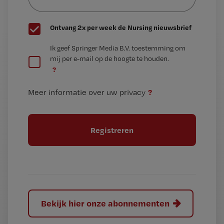
wachtwoord
G
Ontvang 2x per week de Nursing nieuwsbrief
e
G
Ik geef Springer Media B.V. toestemming om
e
mij per e-mail op de hoogte te houden.
e
n
?
e
t
n
i
?
Meer informatie over uw privacy
t
t
i
e
t
l
e
l
?
Bekijk hier onze abonnementen