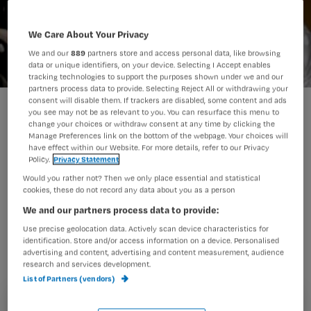
We Care About Your Privacy
We and our
889
partners store and access personal data, like browsing
data or unique identifiers, on your device. Selecting I Accept enables
tracking technologies to support the purposes shown under we and our
partners process data to provide. Selecting Reject All or withdrawing your
consent will disable them. If trackers are disabled, some content and ads
korte_mouwen_mrsa_besmetting
you see may not be as relevant to you. You can resurface this menu to
change your choices or withdraw consent at any time by clicking the
Manage Preferences link on the bottom of the webpage. Your choices will
have effect within our Website. For more details, refer to our Privacy
Het dragen van dagelijks gewassen
Policy.
Privacy Statement
Would you rather not? Then we only place essential and statistical
uniformen met korte mouwen lijkt
cookies, these do not record any data about you as a person
weinig bij te dragen aan het
We and our partners process data to provide:
verminderen van het infectierisico van
Use precise geolocation data. Actively scan device characteristics for
identification. Store and/or access information on a device. Personalised
ziekenhuispatiënten. Dat concluderen
advertising and content, advertising and content measurement, audience
Amerikaanse onderzoekers in de
research and services development.
List of Partners (vendors)
Journal of Hospital Medicine.
Registreren