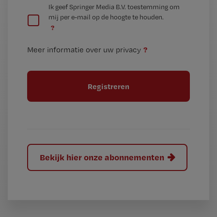
G
Ik geef Springer Media B.V. toestemming om
e
mij per e-mail op de hoogte te houden.
e
n
?
e
t
n
i
?
Meer informatie over uw privacy
t
t
i
e
t
l
e
l
?
Bekijk hier onze abonnementen