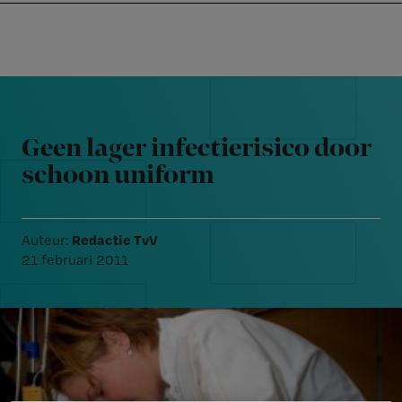
Nursing
W
Skip
Skip
Skip
voor
m
Inloggen
to
to
to
verpleegkundigen
wi
primary
main
footer
jo
navigation
content
Reader
st
Interactions
be
Geen lager infectierisico door
schoon uniform
Redactie TvV
Auteur:
21 februari 2011