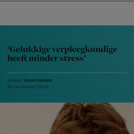
Nursing
W
Skip
Skip
Skip
voor
m
Inloggen
to
to
to
verpleegkundigen
wi
primary
main
footer
jo
navigation
content
Reader
st
Interactions
be
‘Gelukkige verpleegkundige
heeft minder stress’
Laura Jansen
Auteur:
10 november 2014