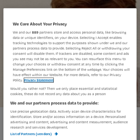
We Care About Your Privacy
We and our
889
partners store and access personal data, like browsing
data or unique identifiers, on your device. Selecting I Accept enables
tracking technologies to support the purposes shown under we and our
partners process data to provide. Selecting Reject All or withdrawing your
consent will disable them. If trackers are disabled, some content and ads
you see may not be as relevant to you. You can resurface this menu to
change your choices or withdraw consent at any time by clicking the
Manage Preferences link on the bottom of the webpage. Your choices will
have effect within our Website. For more details, refer to our Privacy
Policy.
Privacy Statement
Would you rather not? Then we only place essential and statistical
cookies, these do not record any data about you as a person
We and our partners process data to provide:
Use precise geolocation data. Actively scan device characteristics for
‘Gelukkige verpleegkundige heeft minder stress’
identification. Store and/or access information on a device. Personalised
advertising and content, advertising and content measurement, audience
research and services development.
List of Partners (vendors)