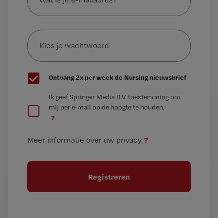
je
e-
Kies
mailadres?
je
*
wachtwoord
G
Ontvang 2x per week de Nursing nieuwsbrief
e
G
Ik geef Springer Media B.V. toestemming om
e
mij per e-mail op de hoogte te houden.
e
n
?
e
t
n
i
?
Meer informatie over uw privacy
t
t
i
e
t
l
e
l
?