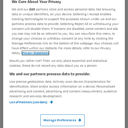
We Care About Your Privacy
Ziekenhuis hebben samen met
We and our
889
partners store and access personal data, like browsing
huisartsen preventietests ontwikkeld
data or unique identifiers, on your device. Selecting I Accept enables
die mensen via het internet kunnen
tracking technologies to support the purposes shown under we and our
partners process data to provide. Selecting Reject All or withdrawing your
doen.
consent will disable them. If trackers are disabled, some content and ads
you see may not be as relevant to you. You can resurface this menu to
change your choices or withdraw consent at any time by clicking the
Manage Preferences link on the bottom of the webpage. Your choices will
Registreren
have effect within our Website. For more details, refer to our Privacy
Policy.
Privacy Statement
Wil je dit artikel lezen?
De tests geven het risico aan op chronische ziekten en
Would you rather not? Then we only place essential and statistical
veel voorkomende aandoeningen. De basistest is
cookies, these do not record any data about you as a person
Maak gratis een account aan en lees 2
…
We and our partners process data to provide:
artikelen gratis per maand
Use precise geolocation data. Actively scan device characteristics for
Al een account of abonnement?
Log dan in
identification. Store and/or access information on a device. Personalised
advertising and content, advertising and content measurement, audience
research and services development.
List of Partners (vendors)
Wat
is
Manage Preferences
je