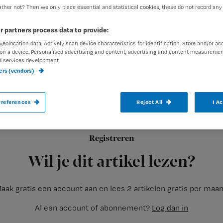
ther not? Then we only place essential and statistical cookies, these do not record any
r partners process data to provide:
geolocation data. Actively scan device characteristics for identification. Store and/or ac
on a device. Personalised advertising and content, advertising and content measuremen
d services development.
Met de scriptie FamilyArizing heeft Misha 
ners (vendors)
Zorg 2011 gewonnen.
references
Reject All
I A
Croes – afgestudeerd aan de TU Einhoven – heeft een protot
Registreren
en
Wil je dit artikel lezen?
aak gratis een account aan en lees 2 artikelen gratis per maa
Al een account of abonnement?
Log dan in