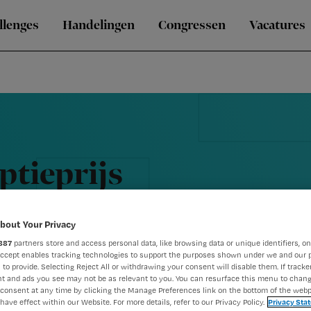
llenges
Handelingen
Congressen
Vacatures
ptieprijs
rizing
bout Your Privacy
887
partners store and access personal data, like browsing data or unique identifiers, on
Accept enables tracking technologies to support the purposes shown under we and our 
 to provide. Selecting Reject All or withdrawing your consent will disable them. If tracker
t and ads you see may not be as relevant to you. You can resurface this menu to chan
consent at any time by clicking the Manage Preferences link on the bottom of the webp
have effect within our Website. For more details, refer to our Privacy Policy.
Privacy Sta