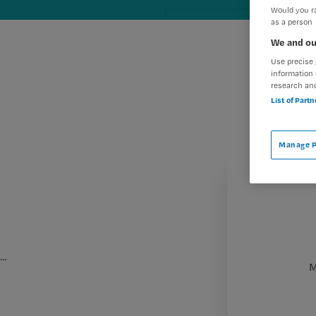
Would you ra
as a person
We and ou
Use precise 
information 
research an
List of Part
Manage P
…
M