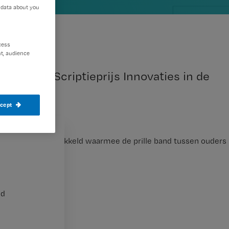
 data about you
cess
t, audience
Croes de Scriptieprijs Innovaties in de
ccept
ype systeem ontwikkeld waarmee de prille band tussen ouders
nd