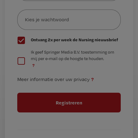
e-
Kies
mailadres?
je
*
wachtwoord
G
Ontvang 2x per week de Nursing nieuwsbrief
e
G
Ik geef Springer Media B.V. toestemming om
e
mij per e-mail op de hoogte te houden.
e
n
?
e
t
n
i
?
Meer informatie over uw privacy
t
t
i
e
t
l
e
l
?