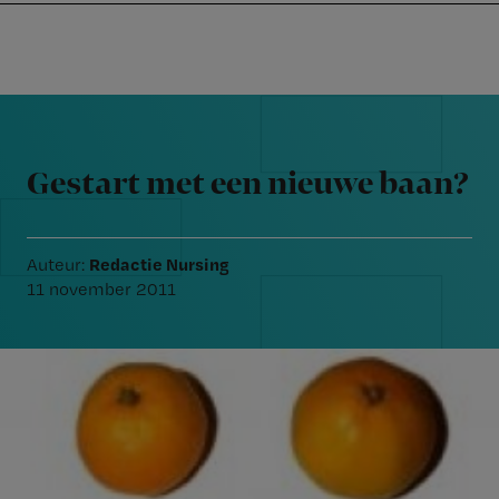
Nursing
W
Skip
Skip
Skip
voor
m
Inloggen
to
to
to
verpleegkundigen
wi
primary
main
footer
jo
navigation
content
Reader
st
Interactions
be
Gestart met een nieuwe baan?
Redactie Nursing
Auteur:
11 november 2011