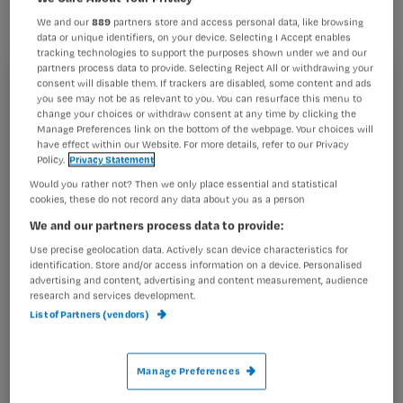
verpleegkundigen is in volle gang.
We and our
889
partners store and access personal data, like browsing
Waar loop of liep jij tegenaan?
data or unique identifiers, on your device. Selecting I Accept enables
tracking technologies to support the purposes shown under we and our
partners process data to provide. Selecting Reject All or withdrawing your
consent will disable them. If trackers are disabled, some content and ads
Registreren
you see may not be as relevant to you. You can resurface this menu to
Wat vind/vond je onduidelijk/onlogisch in de procedure
change your choices or withdraw consent at any time by clicking the
Wil je dit artikel lezen?
voor herregistratie? Waar liep je tegenaan bij het
Manage Preferences link on the bottom of the webpage. Your choices will
have effect within our Website. For more details, refer to our Privacy
deelnemen aan eventuele bijscholing of de
Policy.
Privacy Statement
Maak gratis een account aan en lees 2
…
Would you rather not? Then we only place essential and statistical
artikelen gratis per maand
cookies, these do not record any data about you as a person
Al een account of abonnement?
Log dan in
We and our partners process data to provide:
Use precise geolocation data. Actively scan device characteristics for
identification. Store and/or access information on a device. Personalised
advertising and content, advertising and content measurement, audience
research and services development.
Wat
List of Partners (vendors)
is
je
e-
Manage Preferences
Kies
mailadres?