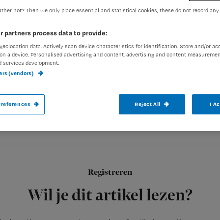
ther not? Then we only place essential and statistical cookies, these do not record any
Redactie Nursing
24 novemb
r partners process data to provide:
Auteur:
geolocation data. Actively scan device characteristics for identification. Store and/or ac
on a device. Personalised advertising and content, advertising and content measuremen
d services development.
ners (vendors)
De GGZ Oost-Brabant heeft 250.000 euro
references
Reject All
I A
onder de duim’.
O&O-fonds GG
De prijzen zijn woensdag uitgeloofd door het
Registreren
deze prijzen onder andere vernieuwingen op de arbeidsmarkt 
Wil je dit artikel lezen?