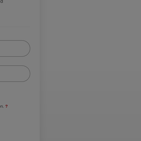
nd
?
n.