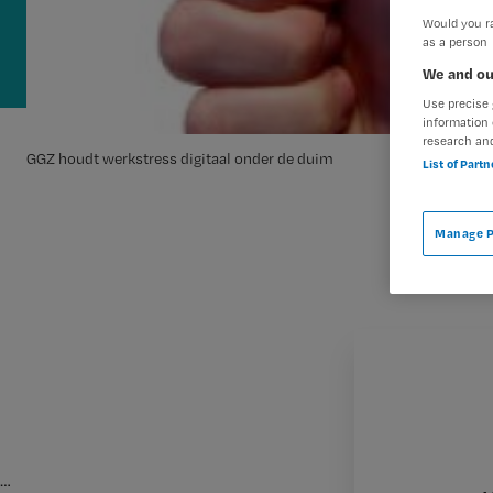
Would you ra
as a person
We and ou
Use precise 
information 
research an
GGZ houdt werkstress digitaal onder de duim
List of Part
Manage P
…