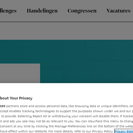
llenges
Handelingen
Congressen
Vacatures
bout Your Privacy
889
partners store and access personal data, like browsing data or unique identifiers, on
GGZ houdt we
Accept enables tracking technologies to support the purposes shown under we and our 
 to provide. Selecting Reject All or withdrawing your consent will disable them. If tracker
onder de du
t and ads you see may not be as relevant to you. You can resurface this menu to chan
consent at any time by clicking the Manage Preferences link on the bottom of the webp
have effect within our Website. For more details, refer to our Privacy Policy.
Privacy Sta