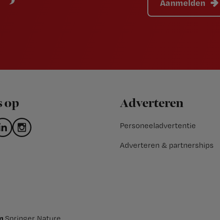
Aanmelden
s op
Adverteren
Personeeladvertentie
Adverteren & partnerships
an
Springer Nature