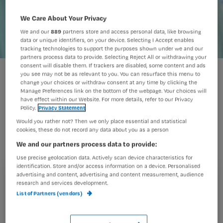
We Care About Your Privacy
We and our
889
partners store and access personal data, like browsing
data or unique identifiers, on your device. Selecting I Accept enables
tracking technologies to support the purposes shown under we and our
partners process data to provide. Selecting Reject All or withdrawing your
consent will disable them. If trackers are disabled, some content and ads
kauw
you see may not be as relevant to you. You can resurface this menu to
change your choices or withdraw consent at any time by clicking the
Manage Preferences link on the bottom of the webpage. Your choices will
have effect within our Website. For more details, refer to our Privacy
Policy.
Privacy Statement
Er is een link tussen je kauwvermogen
Would you rather not? Then we only place essential and statistical
en de kans op het ontwikkelen van
cookies, these do not record any data about you as a person
dementie.
We and our partners process data to provide:
Use precise geolocation data. Actively scan device characteristics for
identification. Store and/or access information on a device. Personalised
advertising and content, advertising and content measurement, audience
Registreren
research and services development.
Hier zijn onderzoekers van het Zweedse Karolinska
List of Partners (vendors)
Wil je dit artikel lezen?
Institutet achter gekomen. De conclsie is gepubliceerd in
het wetenschappelijke tijdschrift Journal opf
Maak gratis een account aan en lees 2