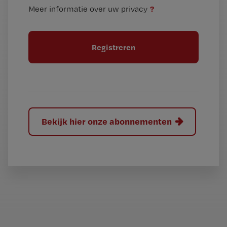
n
i
?
Meer informatie over uw privacy
t
t
i
e
t
l
e
l
?
Bekijk hier onze abonnementen