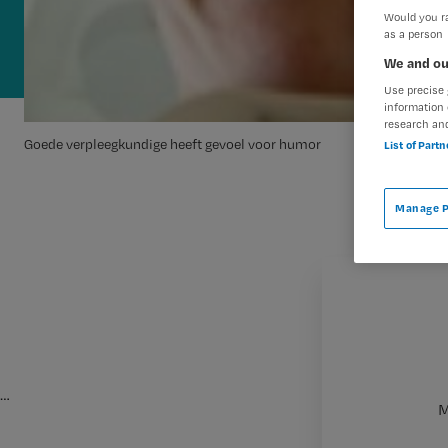
Would you ra
as a person
We and ou
Use precise 
information 
research an
Goede verpleegkundige heeft gevoel voor humor
List of Part
Manage P
…
M