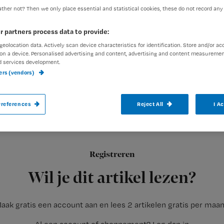
ther not? Then we only place essential and statistical cookies, these do not record any
r partners process data to provide:
Redactie Nursing
24 septem
Auteur:
geolocation data. Actively scan device characteristics for identification. Store and/or ac
on a device. Personalised advertising and content, advertising and content measuremen
d services development.
ners (vendors)
references
Reject All
I A
Uit Vlaams onderzoek blijkt dat een verpl
wordt wanneer zij een vleugje humor aan
Registreren
Wanneer wordt een verpleegkundige als ‘goed’ beoordeeld do
Wil je dit artikel lezen?
aak gratis een account aan en lees 2 artikelen gratis per maa