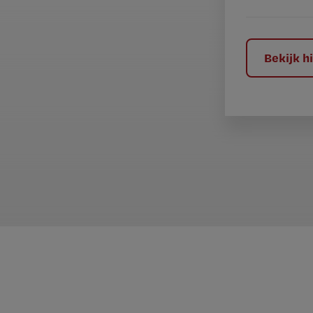
e
l
?
Bekijk 