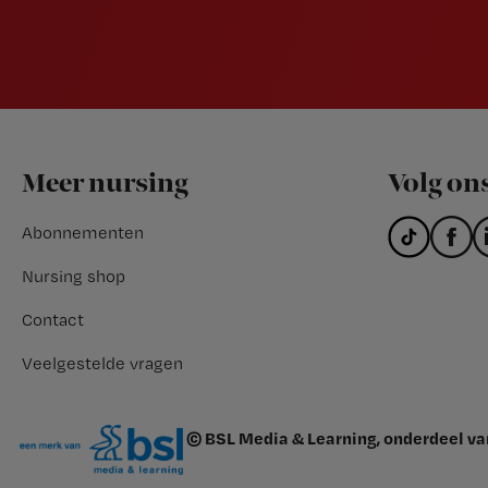
Footer
Meer nursing
Volg on
Abonnementen
Nursing shop
Contact
Veelgestelde vragen
© BSL Media & Learning, onderdeel v