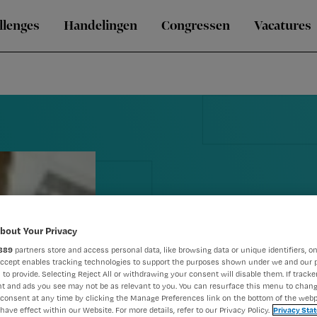
llenges
Handelingen
Congressen
Vacatures
bout Your Privacy
889
partners store and access personal data, like browsing data or unique identifiers, on
Goede verpl
Accept enables tracking technologies to support the purposes shown under we and our 
 to provide. Selecting Reject All or withdrawing your consent will disable them. If tracker
t and ads you see may not be as relevant to you. You can resurface this menu to chan
gevoel voor
consent at any time by clicking the Manage Preferences link on the bottom of the webp
have effect within our Website. For more details, refer to our Privacy Policy.
Privacy Sta