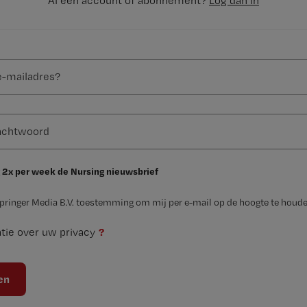
Al een account of abonnement?
Log dan in
 2x per week de Nursing nieuwsbrief
Springer Media B.V. toestemming om mij per e-mail op de hoogte te houde
?
tie over uw privacy