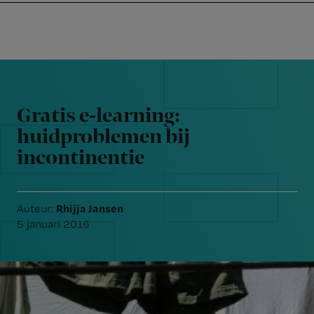
Nursing
W
Skip
Skip
Skip
voor
m
Inloggen
to
to
to
verpleegkundigen
wi
primary
main
footer
jo
navigation
content
Reader
st
Interactions
be
Gratis e-learning:
huidproblemen bij
incontinentie
Rhijja Jansen
Auteur:
5 januari 2016