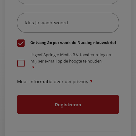
e-
Kies
mailadres?
je
*
wachtwoord
G
Ontvang 2x per week de Nursing nieuwsbrief
e
G
Ik geef Springer Media B.V. toestemming om
e
mij per e-mail op de hoogte te houden.
e
n
?
e
t
n
i
?
Meer informatie over uw privacy
t
t
i
e
t
l
e
l
?