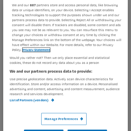
We and our
887
partners store and access personal data, like browsing
data or unique identifiers, on your device. Selecting I Accept enables
tracking technologies to support the purposes shown under we and our
Registreren
partners process data to provide. Selecting Reject All or withdrawing your
Van een collega hoorde ik dat zij meedoet aan de grote
consent will disable them. If trackers are disabled, some content and ads
Wil je dit artikel lezen?
griepmeting. Deze kun je vinden op
you see may not be as relevant to you. You can resurface this menu to
change your choices or withdraw consent at any time by clicking the
http://www.degrotegriepmeting.nl/
De site bestaat vanaf
Manage Preferences link on the bottom of the webpage. Your choices will
Maak gratis een account aan en lees 2
…
have effect within our Website. For more details, refer to our Privacy
artikelen gratis per maand
Policy.
Privacy Statement
Would you rather not? Then we only place essential and statistical
Al een account of abonnement?
Log dan in
cookies, these do not record any data about you as a person
We and our partners process data to provide:
Use precise geolocation data. Actively scan device characteristics for
Wat
identification. Store and/or access information on a device. Personalised
advertising and content, advertising and content measurement, audience
is
research and services development.
je
List of Partners (vendors)
e-
Kies
mailadres?
je
*
Manage Preferences
wachtwoord