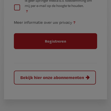
G
Ik geef Springer Media B.V. toestemming om
e
mij per e-mail op de hoogte te houden.
e
n
?
e
t
n
i
?
Meer informatie over uw privacy
t
t
i
e
t
l
e
l
?
Bekijk hier onze abonnementen