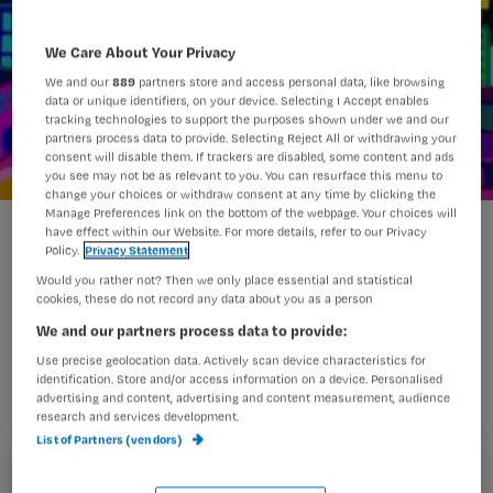
We Care About Your Privacy
We and our
889
partners store and access personal data, like browsing
data or unique identifiers, on your device. Selecting I Accept enables
tracking technologies to support the purposes shown under we and our
partners process data to provide. Selecting Reject All or withdrawing your
consent will disable them. If trackers are disabled, some content and ads
you see may not be as relevant to you. You can resurface this menu to
change your choices or withdraw consent at any time by clicking the
Manage Preferences link on the bottom of the webpage. Your choices will
Grootse staking Franse verpleegkundigen
have effect within our Website. For more details, refer to our Privacy
Policy.
Privacy Statement
Would you rather not? Then we only place essential and statistical
cookies, these do not record any data about you as a person
Vijftig procent van het verpleegkundig
We and our partners process data to provide:
en medisch personeel in Parijs is in
Use precise geolocation data. Actively scan device characteristics for
identification. Store and/or access information on a device. Personalised
staking. Ook in de rest van Frankrijk
advertising and content, advertising and content measurement, audience
wordt her en der het werk neergelegd.
research and services development.
List of Partners (vendors)
Registreren