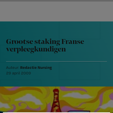
Nursing
W
Skip
Skip
Skip
voor
m
Inloggen
to
to
to
verpleegkundigen
wi
primary
main
footer
jo
navigation
content
Reader
st
Interactions
be
Grootse staking Franse
verpleegkundigen
Redactie Nursing
Auteur:
29 april 2009