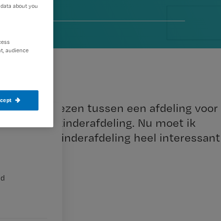
 data about you
cess
t, audience
ccept
 mocht dus kiezen tussen een afdeling voor
os voor de kinderafdeling. Nu moet ik
leeftijd de kinderafdeling heel interessant
nd