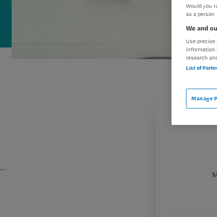
Would you ra
as a person
We and ou
Use precise 
information 
research an
List of Part
Manage P
…
M