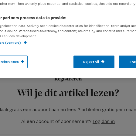
ther not? Then we only place essential and statistical cookies, these do not record any
r partners process data to provide:
exed-admin
3 maart 2008
Auteur:
geolocation data. Actively scan device characteristics for identification. Store and/or ac
on a device. Personalised advertising and content, advertising and content measuremen
d services development.
ners (vendors)
references
Reject All
I A
Laatst zorgde ik voor Roel. Roel is 16 en
volwassenen of de kinderafdeling. Roel ko
Registreren
erbij vermelden dat veel jongens van zijn 
Wil je dit artikel lezen?
aak gratis een account aan en lees 2 artikelen gratis per maa
Al een account of abonnement?
Log dan in