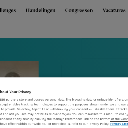
llenges
Handelingen
Congressen
Vacatures
bout Your Privacy
889
partners store and access personal data, like browsing data or unique identifiers, on
Accept enables tracking technologies to support the purposes shown under we and our 
 to provide. Selecting Reject All or withdrawing your consent will disable them. If tracker
t and ads you see may not be as relevant to you. You can resurface this menu to chan
Handen was
consent at any time by clicking the Manage Preferences link on the bottom of the webp
have effect within our Website. For more details, refer to our Privacy Policy.
Privacy Sta