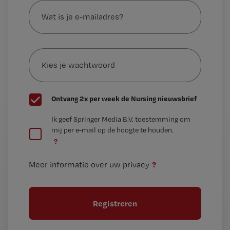
is
je
e-
Kies
mailadres?
je
*
wachtwoord
G
Ontvang 2x per week de Nursing nieuwsbrief
e
G
Ik geef Springer Media B.V. toestemming om
e
mij per e-mail op de hoogte te houden.
e
n
?
e
t
n
i
?
Meer informatie over uw privacy
t
t
i
e
t
l
e
l