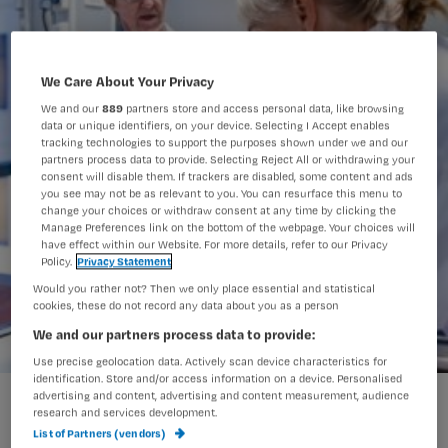
We Care About Your Privacy
We and our
889
partners store and access personal data, like browsing
data or unique identifiers, on your device. Selecting I Accept enables
tracking technologies to support the purposes shown under we and our
partners process data to provide. Selecting Reject All or withdrawing your
consent will disable them. If trackers are disabled, some content and ads
you see may not be as relevant to you. You can resurface this menu to
change your choices or withdraw consent at any time by clicking the
Manage Preferences link on the bottom of the webpage. Your choices will
have effect within our Website. For more details, refer to our Privacy
Policy.
Privacy Statement
Would you rather not? Then we only place essential and statistical
cookies, these do not record any data about you as a person
We and our partners process data to provide:
Use precise geolocation data. Actively scan device characteristics for
identification. Store and/or access information on a device. Personalised
handen reinigen.jpeg
advertising and content, advertising and content measurement, audience
research and services development.
List of Partners (vendors)