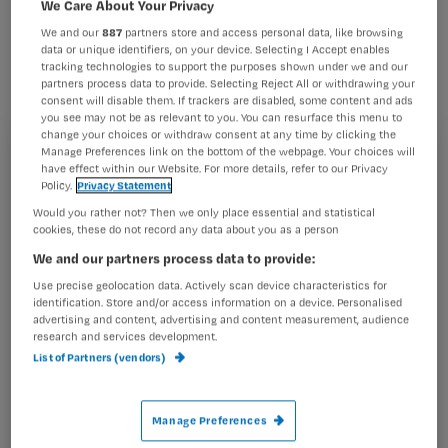
We Care About Your Privacy
handreiking social media. Deze helpt
We and our
887
partners store and access personal data, like browsing
bij het verantwoord gebruiken van
data or unique identifiers, on your device. Selecting I Accept enables
sociale media als Twitter, Facebook en
tracking technologies to support the purposes shown under we and our
partners process data to provide. Selecting Reject All or withdrawing your
LinkedIn.
consent will disable them. If trackers are disabled, some content and ads
you see may not be as relevant to you. You can resurface this menu to
change your choices or withdraw consent at any time by clicking the
Manage Preferences link on the bottom of the webpage. Your choices will
Registreren
have effect within our Website. For more details, refer to our Privacy
Policy.
Privacy Statement
Wil je dit artikel lezen?
Verpleegkundigen & verzorgenden Nederland (V&VN)
Would you rather not? Then we only place essential and statistical
heeft
de handreiking
op
cookies, these do not record any data about you as a person
Maak gratis een account aan en lees 2
…
We and our partners process data to provide:
artikelen gratis per maand
Use precise geolocation data. Actively scan device characteristics for
Al een account of abonnement?
Log dan in
identification. Store and/or access information on a device. Personalised
advertising and content, advertising and content measurement, audience
research and services development.
List of Partners (vendors)
Wat
is
Manage Preferences
je