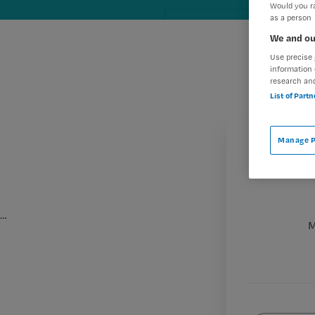
Would you ra
as a person
We and ou
Use precise 
information 
research an
List of Part
Manage P
…
M
Wat