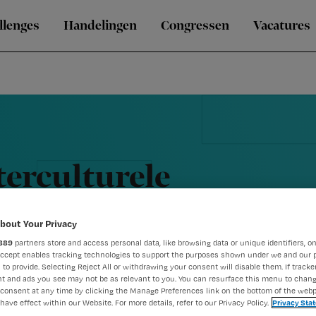
llenges
Handelingen
Congressen
Vacatures
erculturele
bout Your Privacy
889
partners store and access personal data, like browsing data or unique identifiers, on
Accept enables tracking technologies to support the purposes shown under we and our 
 to provide. Selecting Reject All or withdrawing your consent will disable them. If tracker
t and ads you see may not be as relevant to you. You can resurface this menu to chan
consent at any time by clicking the Manage Preferences link on the bottom of the webp
have effect within our Website. For more details, refer to our Privacy Policy.
Privacy Sta