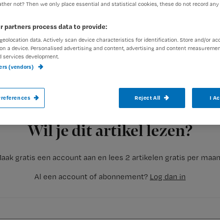
ther not? Then we only place essential and statistical cookies, these do not record any
r partners process data to provide:
geolocation data. Actively scan device characteristics for identification. Store and/or ac
on a device. Personalised advertising and content, advertising and content measuremen
d services development.
ners (vendors)
Het verlenen van palliatieve zorg aan cliën
Daarom heeft een projectteam vanuit Bure
references
Reject All
I A
Steunpunt VPTZ twee ‘raamwerken’ ontw
Registreren
problemen waar cliënten en professionals
Wil je dit artikel lezen?
aak gratis een account aan en lees 2 artikelen gratis per maa
Al een account of abonnement?
Log dan in