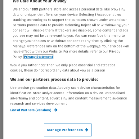
We Care About Your Privacy
infectie bij haren wassen na
We and our
889
partners store and access personal data, like browsing
craniotomie.
data or unique identifiers, on your device. Selecting I Accept enables
tracking technologies to support the purposes shown under we and our
partners process data to provide. Selecting Reject All or withdrawing your
consent will disable them. If trackers are disabled, some content and ads
you see may not be as relevant to you. You can resurface this menu to
change your choices or withdraw consent at any time by clicking the
Casus
Registreren
Manage Preferences link on the bottom of the webpage. Your choices will
Je werkt op een neurochirurgische afdeling, en verpleegt
have effect within our Website. For more details, refer to our Privacy
Wil je dit artikel lezen?
veel patiënten die een craniotomie hebben ondergaan.
Policy.
Privacy Statement
De standaardafspraak
Would you rather not? Then we only place essential and statistical
Maak gratis een account aan en lees 2
…
cookies, these do not record any data about you as a person
artikelen gratis per maand
We and our partners process data to provide:
Al een account of abonnement?
Log dan in
Use precise geolocation data. Actively scan device characteristics for
identification. Store and/or access information on a device. Personalised
advertising and content, advertising and content measurement, audience
research and services development.
List of Partners (vendors)
Wat
is
je
Manage Preferences
e-