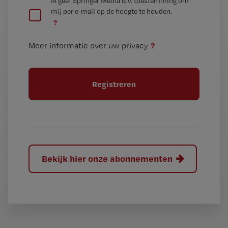
G
Ik geef Springer Media B.V. toestemming om
e
mij per e-mail op de hoogte te houden.
e
n
?
e
t
n
i
?
Meer informatie over uw privacy
t
t
i
e
t
l
e
l
?
Bekijk hier onze abonnementen