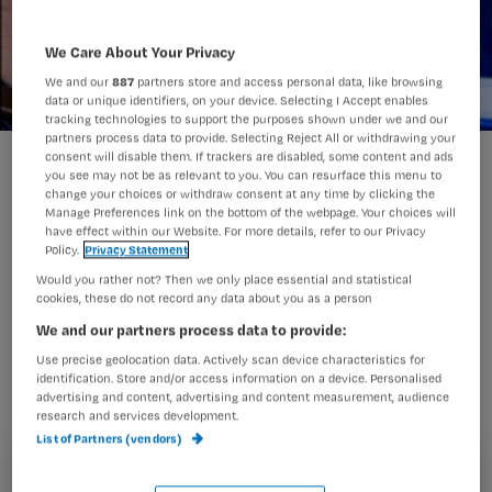
We Care About Your Privacy
We and our
887
partners store and access personal data, like browsing
data or unique identifiers, on your device. Selecting I Accept enables
tracking technologies to support the purposes shown under we and our
partners process data to provide. Selecting Reject All or withdrawing your
Hartfalen verpleegkundige voorkomt heropname en sterfte - foto
consent will disable them. If trackers are disabled, some content and ads
you see may not be as relevant to you. You can resurface this menu to
Koen Suyk ANP
change your choices or withdraw consent at any time by clicking the
Manage Preferences link on the bottom of the webpage. Your choices will
have effect within our Website. For more details, refer to our Privacy
Chronisch hartfalenpatiënten die na
Policy.
Privacy Statement
Would you rather not? Then we only place essential and statistical
een ziekenhuisopname worden
cookies, these do not record any data about you as a person
begeleid door een gespecialiseerd
We and our partners process data to provide:
verpleegkundige lopen minder risico
Use precise geolocation data. Actively scan device characteristics for
identification. Store and/or access information on a device. Personalised
op ziekenhuisopnamen en op
advertising and content, advertising and content measurement, audience
overlijden.
research and services development.
List of Partners (vendors)
Registreren