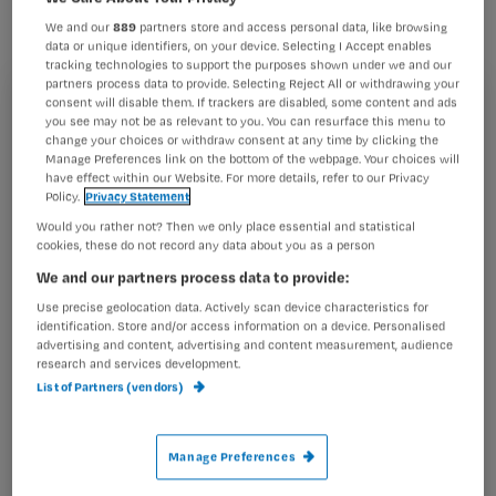
Consumenten Platform en de Société
We and our
889
partners store and access personal data, like browsing
Marocaine d’Athérosclerose, de
data or unique identifiers, on your device. Selecting I Accept enables
tracking technologies to support the purposes shown under we and our
voorlichtingsfilm ‘Hart voor je Leven’
partners process data to provide. Selecting Reject All or withdrawing your
consent will disable them. If trackers are disabled, some content and ads
ontwikkeld. Deze film is bedoeld om
Registreren
you see may not be as relevant to you. You can resurface this menu to
Marokkanen van de eerste generatie
change your choices or withdraw consent at any time by clicking the
Wil je dit artikel lezen?
Manage Preferences link on the bottom of the webpage. Your choices will
te informeren
have effect within our Website. For more details, refer to our Privacy
Policy.
Privacy Statement
Maak gratis een account aan en lees 2
…
Would you rather not? Then we only place essential and statistical
artikelen gratis per maand
cookies, these do not record any data about you as a person
Al een account of abonnement?
Log dan in
We and our partners process data to provide:
Use precise geolocation data. Actively scan device characteristics for
identification. Store and/or access information on a device. Personalised
advertising and content, advertising and content measurement, audience
Wat
research and services development.
List of Partners (vendors)
is
je
e-
Manage Preferences
Kies
mailadres?