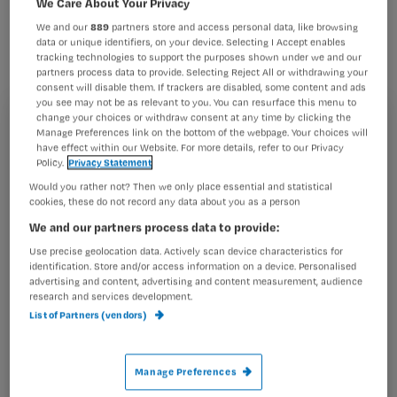
We Care About Your Privacy
We and our
889
partners store and access personal data, like browsing
data or unique identifiers, on your device. Selecting I Accept enables
tracking technologies to support the purposes shown under we and our
partners process data to provide. Selecting Reject All or withdrawing your
consent will disable them. If trackers are disabled, some content and ads
Artikel 5.1 lid 5 van de CAO (2010-2012) zegt:
you see may not be as relevant to you. You can resurface this menu to
change your choices or withdraw consent at any time by clicking the
“Aan de werknemer van 55 jaar of ouder wordt geen
Registreren
Manage Preferences link on the bottom of the webpage. Your choices will
nachtdienst, bereikbaarheids-, aanwezigheids-
have effect within our Website. For more details, refer to our Privacy
Wil je dit artikel lezen?
Policy.
Privacy Statement
(waaronder slaapdienst), of consignatiedienst
opgedragen tussen 23.00 en 07.00 , tenzij de werknemer
Would you rather not? Then we only place essential and statistical
cookies, these do not record any data about you as a person
Maak gratis een account aan en lees 2
…
artikelen gratis per maand
We and our partners process data to provide:
Use precise geolocation data. Actively scan device characteristics for
Al een account of abonnement?
Log dan in
identification. Store and/or access information on a device. Personalised
advertising and content, advertising and content measurement, audience
research and services development.
List of Partners (vendors)
Wat
is
Manage Preferences
je
e-