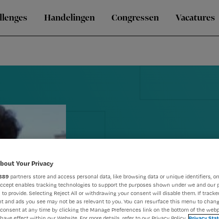
llenges
Handelingen
Congressen
Vacatures
bout Your Privacy
Helen de Re
889
partners store and access personal data, like browsing data or unique identifiers, on
Accept enables tracking technologies to support the purposes shown under we and our 
 to provide. Selecting Reject All or withdrawing your consent will disable them. If tracker
McDreamy
t and ads you see may not be as relevant to you. You can resurface this menu to chan
consent at any time by clicking the Manage Preferences link on the bottom of the webp
have effect within our Website. For more details, refer to our Privacy Policy.
Privacy Sta