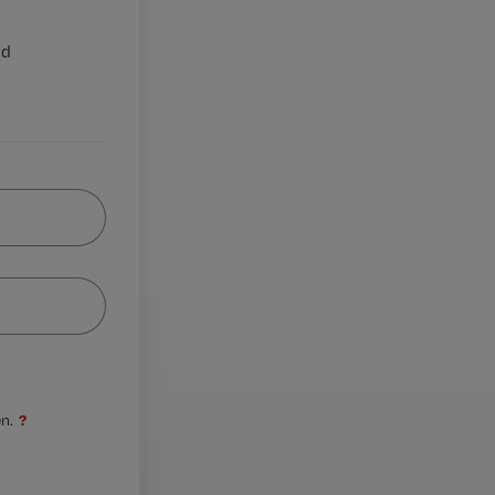
nd
?
n.