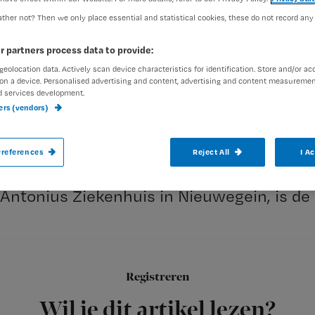
ther not? Then we only place essential and statistical cookies, these do not record any
Redactie Nursing
13 mei 20
Auteur:
r partners process data to provide:
geolocation data. Actively scan device characteristics for identification. Store and/or ac
on a device. Personalised advertising and content, advertising and content measuremen
d services development.
ners (vendors)
Dokter McDreamy is verloot onder de aa
references
Reject All
I A
Nursing Top 100. Helen de Reuver, verple
Antonius Ziekenhuis in Nieuwegein, is de
Grey’s Anatomy
Registreren
Jarenlang
Wil je dit artikel lezen?