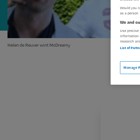
Would you ra
as a person
We and ou
Use precise 
information 
research an
Helen de Reuver wint McDreamy
List of Part
Manage P