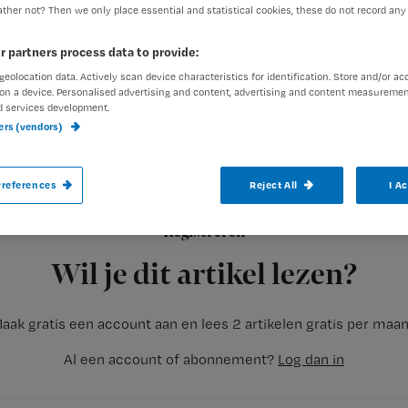
ther not? Then we only place essential and statistical cookies, these do not record any
r partners process data to provide:
geolocation data. Actively scan device characteristics for identification. Store and/or ac
on a device. Personalised advertising and content, advertising and content measuremen
d services development.
ners (vendors)
‘Ik moet hier om 9 uur zijn voor mijn infu
geholpen, kan ik voortaan net zo goed lat
references
Reject All
I A
Registreren
Tja, hij heeft gelijk, deze luid mopperende man.
Wil je dit artikel lezen?
aak gratis een account aan en lees 2 artikelen gratis per maa
Al een account of abonnement?
Log dan in