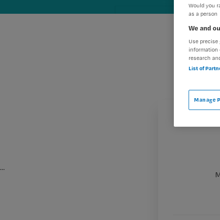
Would you ra
as a person
We and ou
Use precise 
information 
research an
List of Part
Manage P
…
M