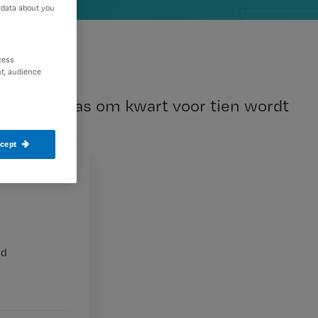
 data about you
cess
t, audience
us. Als ik pas om kwart voor tien wordt
er komen.’
ccept
nd