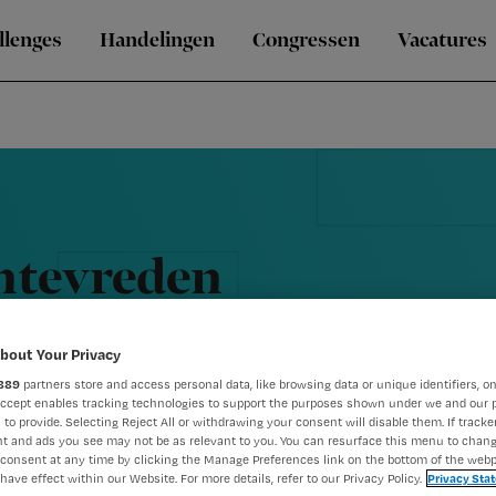
llenges
Handelingen
Congressen
Vacatures
ontevreden
bout Your Privacy
889
partners store and access personal data, like browsing data or unique identifiers, on
Accept enables tracking technologies to support the purposes shown under we and our 
 to provide. Selecting Reject All or withdrawing your consent will disable them. If tracker
t and ads you see may not be as relevant to you. You can resurface this menu to chan
consent at any time by clicking the Manage Preferences link on the bottom of the webp
have effect within our Website. For more details, refer to our Privacy Policy.
Privacy Sta