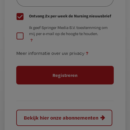
wachtwoord
G
Ontvang 2x per week de Nursing nieuwsbrief
e
G
Ik geef Springer Media B.V. toestemming om
e
mij per e-mail op de hoogte te houden.
e
n
?
e
t
n
i
?
Meer informatie over uw privacy
t
t
i
e
t
l
e
l
?
Bekijk hier onze abonnementen