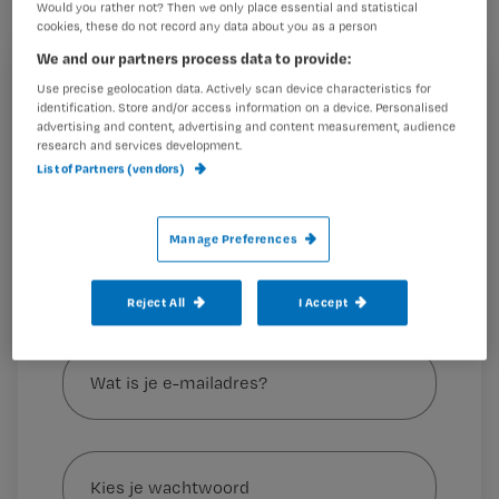
Verpleegkundigen van Thebe
Would you rather not? Then we only place essential and statistical
cookies, these do not record any data about you as a person
Wijkverpleging zochten uit of deze
We and our partners process data to provide:
regels inderdaad heupluxaties helpen
Registreren
Use precise geolocation data. Actively scan device characteristics for
voorkomen.
identification. Store and/or access information on a device. Personalised
advertising and content, advertising and content measurement, audience
Wil je dit artikel lezen?
research and services development.
List of Partners (vendors)
Maak gratis een account aan en lees 2
…
artikelen gratis per maand
Manage Preferences
Al een account of abonnement?
Log dan in
Reject All
I Accept
Wat
is
je
e-
Kies
mailadres?
je
*