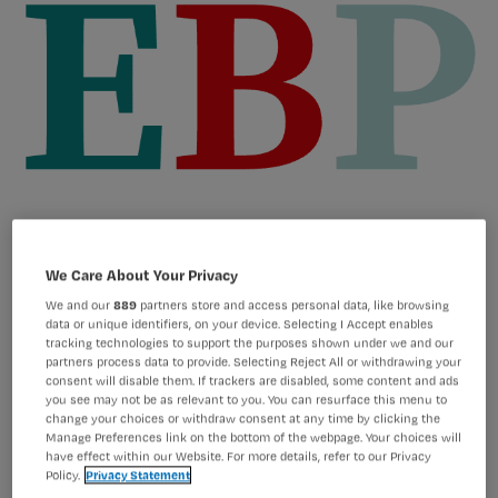
We Care About Your Privacy
Eigen foto Nursing
Foto:
We and our
889
partners store and access personal data, like browsing
data or unique identifiers, on your device. Selecting I Accept enables
tracking technologies to support the purposes shown under we and our
partners process data to provide. Selecting Reject All or withdrawing your
Patiënten na een heupoperatie krijgen
consent will disable them. If trackers are disabled, some content and ads
you see may not be as relevant to you. You can resurface this menu to
soms leefregels mee, zoals op de rug
change your choices or withdraw consent at any time by clicking the
slapen, niet met de benen over elkaar
Manage Preferences link on the bottom of the webpage. Your choices will
have effect within our Website. For more details, refer to our Privacy
zitten en niet bukken.
Policy.
Privacy Statement