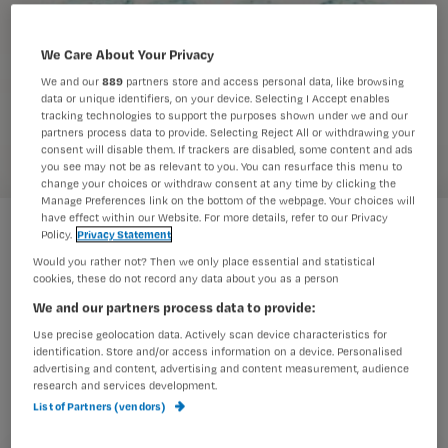
We Care About Your Privacy
We and our
889
partners store and access personal data, like browsing
data or unique identifiers, on your device. Selecting I Accept enables
tracking technologies to support the purposes shown under we and our
partners process data to provide. Selecting Reject All or withdrawing your
consent will disable them. If trackers are disabled, some content and ads
you see may not be as relevant to you. You can resurface this menu to
change your choices or withdraw consent at any time by clicking the
Manage Preferences link on the bottom of the webpage. Your choices will
have effect within our Website. For more details, refer to our Privacy
Helpt kauwgum na ok de spijsvertering op gang?
Policy.
Privacy Statement
Would you rather not? Then we only place essential and statistical
cookies, these do not record any data about you as a person
Helpt het kauwen van kauwgum bij
We and our partners process data to provide:
het herstellen van de
Use precise geolocation data. Actively scan device characteristics for
identification. Store and/or access information on a device. Personalised
maagdarmfunctie na een
advertising and content, advertising and content measurement, audience
research and services development.
colonoperatie, of zelfs bij het
List of Partners (vendors)
voorkomen van een ileus?