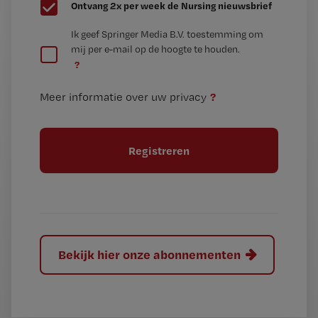
G
Ontvang 2x per week de Nursing nieuwsbrief
e
G
Ik geef Springer Media B.V. toestemming om
e
mij per e-mail op de hoogte te houden.
e
n
?
e
t
n
i
?
Meer informatie over uw privacy
t
t
i
e
t
l
e
l
?
Bekijk hier onze abonnementen