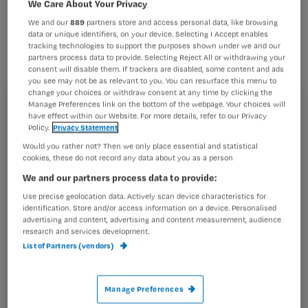
We Care About Your Privacy
herregistratie van verpleegkundigen
We and our
889
partners store and access personal data, like browsing
op korte termijn aanpast.
data or unique identifiers, on your device. Selecting I Accept enables
tracking technologies to support the purposes shown under we and our
partners process data to provide. Selecting Reject All or withdrawing your
consent will disable them. If trackers are disabled, some content and ads
you see may not be as relevant to you. You can resurface this menu to
change your choices or withdraw consent at any time by clicking the
Manage Preferences link on the bottom of the webpage. Your choices will
Registreren
have effect within our Website. For more details, refer to our Privacy
Als de plannen van minister Hogervorst voor invoering
Policy.
Privacy Statement
Wil je dit artikel lezen?
van een systeem van
periodieke registratie voor
Would you rather not? Then we only place essential and statistical
verpleegkundigen
cookies, these do not record any data about you as a person
Maak gratis een account aan en lees 2
…
We and our partners process data to provide:
artikelen gratis per maand
Use precise geolocation data. Actively scan device characteristics for
Al een account of abonnement?
Log dan in
identification. Store and/or access information on a device. Personalised
advertising and content, advertising and content measurement, audience
research and services development.
List of Partners (vendors)
Wat
is
Manage Preferences
je