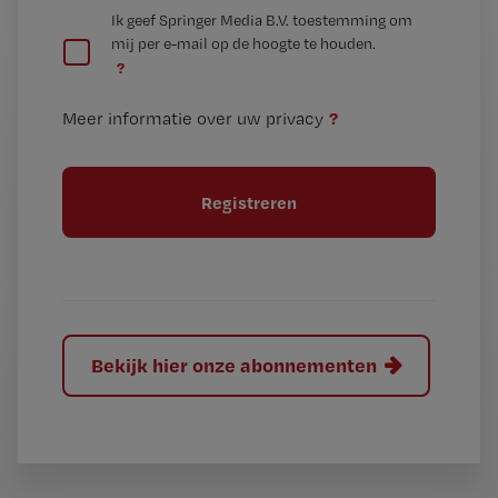
G
Ik geef Springer Media B.V. toestemming om
e
mij per e-mail op de hoogte te houden.
e
n
?
e
t
n
i
?
Meer informatie over uw privacy
t
t
i
e
t
l
e
l
?
Bekijk hier onze abonnementen