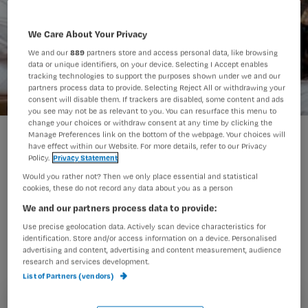
We Care About Your Privacy
We and our
889
partners store and access personal data, like browsing
data or unique identifiers, on your device. Selecting I Accept enables
tracking technologies to support the purposes shown under we and our
partners process data to provide. Selecting Reject All or withdrawing your
consent will disable them. If trackers are disabled, some content and ads
you see may not be as relevant to you. You can resurface this menu to
change your choices or withdraw consent at any time by clicking the
Het antisleurboek
Manage Preferences link on the bottom of the webpage. Your choices will
have effect within our Website. For more details, refer to our Privacy
Policy.
Privacy Statement
Would you rather not? Then we only place essential and statistical
Chronisch overbelast of juist
cookies, these do not record any data about you as a person
We and our partners process data to provide:
vastgeroest? Redding is nabij…
Use precise geolocation data. Actively scan device characteristics for
Antiklaagcoach Bart Flos biedt met
identification. Store and/or access information on a device. Personalised
zijn antisleurboek hulp bij baanbalen
advertising and content, advertising and content measurement, audience
research and services development.
en ander werkbederf.
List of Partners (vendors)