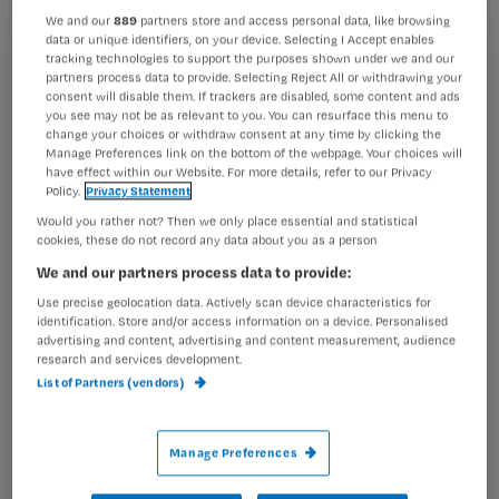
We and our
889
partners store and access personal data, like browsing
data or unique identifiers, on your device. Selecting I Accept enables
tracking technologies to support the purposes shown under we and our
Registreren
partners process data to provide. Selecting Reject All or withdrawing your
Bezoek komt geregeld voor het bezoekuur begint om ver
consent will disable them. If trackers are disabled, some content and ads
Wil je dit artikel lezen?
na sluitingstijd te vertrekken.
Voor een verpleegkundige
you see may not be as relevant to you. You can resurface this menu to
change your choices or withdraw consent at any time by clicking the
is
Manage Preferences link on the bottom of the webpage. Your choices will
Maak gratis een account aan en lees 2
…
have effect within our Website. For more details, refer to our Privacy
artikelen gratis per maand
Policy.
Privacy Statement
Would you rather not? Then we only place essential and statistical
Al een account of abonnement?
Log dan in
cookies, these do not record any data about you as a person
We and our partners process data to provide:
Use precise geolocation data. Actively scan device characteristics for
Wat
identification. Store and/or access information on a device. Personalised
advertising and content, advertising and content measurement, audience
is
research and services development.
je
List of Partners (vendors)
e-
Kies
mailadres?
je
Manage Preferences
*
wachtwoord