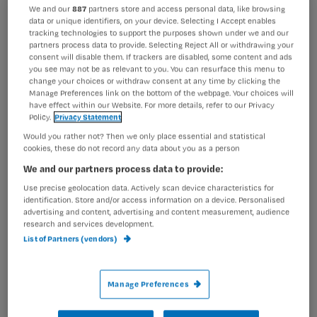
We and our
887
partners store and access personal data, like browsing
Registreren
data or unique identifiers, on your device. Selecting I Accept enables
In oktober 2006 is de tweede versie van het Lip
tracking technologies to support the purposes shown under we and our
uitgekomen.
Wil je dit artikel lezen?
partners process data to provide. Selecting Reject All or withdrawing your
consent will disable them. If trackers are disabled, some content and ads
Klik op de paperclip om dit protocol te dowloaden.
you see may not be as relevant to you. You can resurface this menu to
Maak gratis een account aan en lees 2
…
change your choices or withdraw consent at any time by clicking the
artikelen gratis per maand
Manage Preferences link on the bottom of the webpage. Your choices will
have effect within our Website. For more details, refer to our Privacy
Policy.
Privacy Statement
Al een account of abonnement?
Log dan in
Would you rather not? Then we only place essential and statistical
cookies, these do not record any data about you as a person
We and our partners process data to provide:
Wat
Use precise geolocation data. Actively scan device characteristics for
is
identification. Store and/or access information on a device. Personalised
advertising and content, advertising and content measurement, audience
je
research and services development.
e-
List of Partners (vendors)
Kies
mailadres?
je
*
wachtwoord
Manage Preferences
G