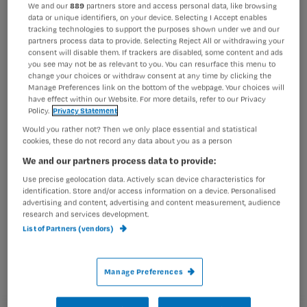
We and our
889
partners store and access personal data, like browsing
data or unique identifiers, on your device. Selecting I Accept enables
Wil je dit artikel lezen?
tracking technologies to support the purposes shown under we and our
partners process data to provide. Selecting Reject All or withdrawing your
Klik op de paperclip om het artikel te downloaden.
consent will disable them. If trackers are disabled, some content and ads
Maak gratis een account aan en lees 2
…
you see may not be as relevant to you. You can resurface this menu to
artikelen gratis per maand
change your choices or withdraw consent at any time by clicking the
Manage Preferences link on the bottom of the webpage. Your choices will
Al een account of abonnement?
Log dan in
have effect within our Website. For more details, refer to our Privacy
Policy.
Privacy Statement
Would you rather not? Then we only place essential and statistical
cookies, these do not record any data about you as a person
Wat
We and our partners process data to provide:
is
Use precise geolocation data. Actively scan device characteristics for
je
identification. Store and/or access information on a device. Personalised
advertising and content, advertising and content measurement, audience
e-
research and services development.
Kies
mailadres?
List of Partners (vendors)
je
*
wachtwoord
Manage Preferences
G
Ontvang 2x per week de Nursing nieuwsbrief
e