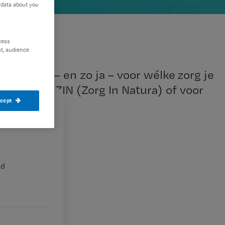
 data about you
cess
t, audience
 CIZ óf je – en zo ja – voor wélke zorg je
ezen voor ZIN (Zorg In Natura) of voor
ccept
nd