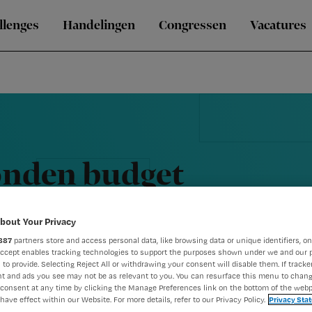
llenges
Handelingen
Congressen
Vacatures
onden budget
bout Your Privacy
887
partners store and access personal data, like browsing data or unique identifiers, on
Accept enables tracking technologies to support the purposes shown under we and our 
 to provide. Selecting Reject All or withdrawing your consent will disable them. If tracker
t and ads you see may not be as relevant to you. You can resurface this menu to chan
consent at any time by clicking the Manage Preferences link on the bottom of the webp
have effect within our Website. For more details, refer to our Privacy Policy.
Privacy Sta