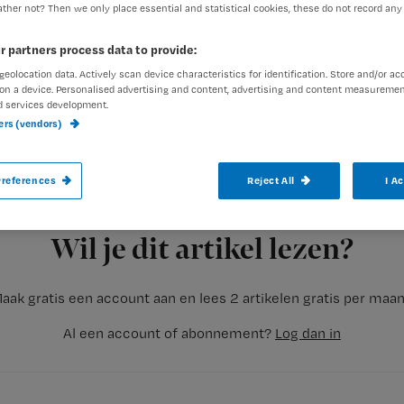
ther not? Then we only place essential and statistical cookies, these do not record any
r partners process data to provide:
geolocation data. Actively scan device characteristics for identification. Store and/or ac
on a device. Personalised advertising and content, advertising and content measuremen
d services development.
ners (vendors)
Als je thuiszorg nodig hebt, beoordeelt het
in aanmerking komt. Een cliënt kan dan ki
references
Reject All
I A
een Persoonsgebonden Budget (PGB).
Registreren
Wil je dit artikel lezen?
aak gratis een account aan en lees 2 artikelen gratis per maa
Al een account of abonnement?
Log dan in