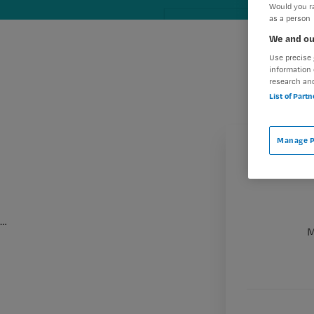
Would you ra
as a person
We and ou
Use precise 
information 
research an
List of Part
Manage P
…
M