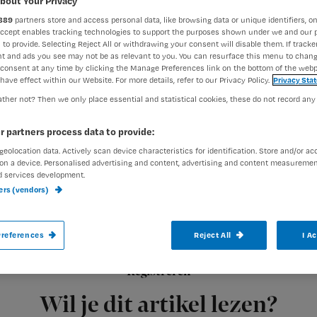
bout Your Privacy
889
partners store and access personal data, like browsing data or unique identifiers, on
Accept enables tracking technologies to support the purposes shown under we and our 
 to provide. Selecting Reject All or withdrawing your consent will disable them. If tracker
Redactie Nursing
8 juli 2010
Auteur:
t and ads you see may not be as relevant to you. You can resurface this menu to chan
consent at any time by clicking the Manage Preferences link on the bottom of the webp
have effect within our Website. For more details, refer to our Privacy Policy.
Privacy Sta
ther not? Then we only place essential and statistical cookies, these do not record any
r partners process data to provide:
Hebben werknemers met kinderen bij de 
geolocation data. Actively scan device characteristics for identification. Store and/or ac
on a device. Personalised advertising and content, advertising and content measuremen
werknemers zonder kroost? Mogen rooste
d services development.
ners (vendors)
om het personeelstekort te beperken? Voo
verpleegkundigen zijn dit jaarlijks terug
references
Reject All
I A
Registreren
Iedereen
Wil je dit artikel lezen?