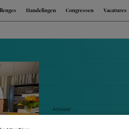
llenges
Handelingen
Congressen
Vacatures
Actueel
Het zomerse