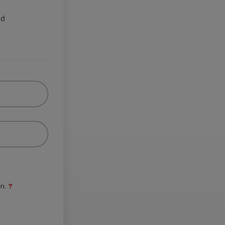
nd
?
n.