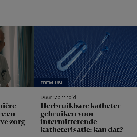
Duurzaamheid
mière
Herbruikbare katheter
e en
gebruiken voor
eve zorg
intermitterende
katheterisatie: kan dat?