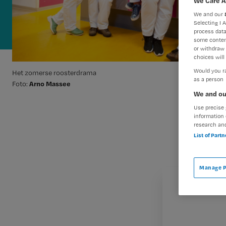
We Care A
We and our
Selecting I 
process data
some conten
or withdraw 
choices will 
Would you ra
Het zomerse roosterdrama
as a person
Arno Massee
Foto:
We and ou
Use precise 
information 
research an
List of Part
Manage P