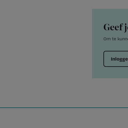
Geef j
Om te kunne
Inlogg