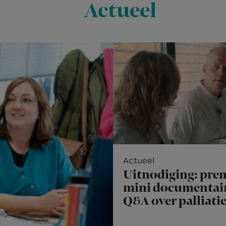
Actueel
Actueel
Uitnodiging: pre
mini documentair
Q&A over palliati