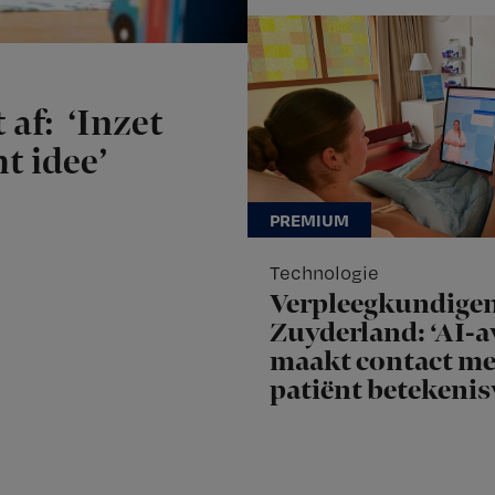
 af: ‘Inzet
t idee’
Technologie
Verpleegkundige
Zuyderland: ‘AI-a
maakt contact me
patiënt betekenis