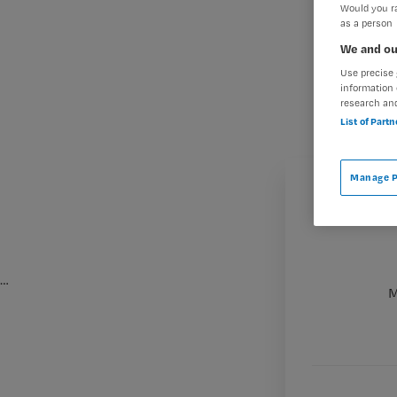
Would you ra
as a person
We and ou
Use precise 
information 
research an
List of Part
Manage P
…
M