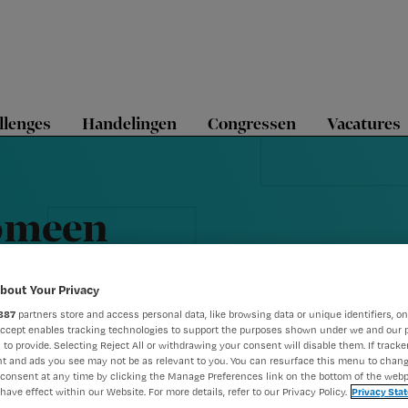
llenges
Handelingen
Congressen
Vacatures
nomeen
bout Your Privacy
887
partners store and access personal data, like browsing data or unique identifiers, on
Accept enables tracking technologies to support the purposes shown under we and our 
 to provide. Selecting Reject All or withdrawing your consent will disable them. If tracker
t and ads you see may not be as relevant to you. You can resurface this menu to chan
consent at any time by clicking the Manage Preferences link on the bottom of the webp
have effect within our Website. For more details, refer to our Privacy Policy.
Privacy Sta