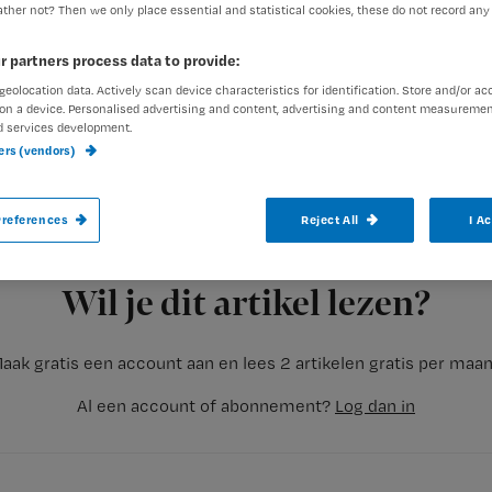
ther not? Then we only place essential and statistical cookies, these do not record any
r partners process data to provide:
geolocation data. Actively scan device characteristics for identification. Store and/or ac
Wanneer is er nu precies sprake van een h
on a device. Personalised advertising and content, advertising and content measuremen
d services development.
menselijk lichaam?
ners (vendors)
references
Reject All
I A
Registreren
Het RIVM biedt uitgebreide informatie over het fenomeen hitt
Wil je dit artikel lezen?
aak gratis een account aan en lees 2 artikelen gratis per maa
Al een account of abonnement?
Log dan in