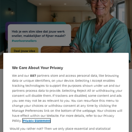
We Care About Your Privacy
We and our
887
partners store and access personal data, like browsing
data or unique identifiers, on your device. Selecting I Accept enables
tracking technologies to support the purposes shown under we and our
partners process data to provide. Selecting Reject All or withdrawing your
consent will disable them. If trackers are disabled, some content and ads
Waar je als zorgprofessional het liefst
you see may not be as relevant to you. You can resurface this menu to
change your choices or withdraw consent at any time by clicking the
elke dag de beste zorg levert, is de tijd
Manage Preferences link on the bottom of the webpage. Your choices will
have effect within our Website. For more details, refer to our Privacy
die er tegenover staat vaak niet
Policy.
Privacy Statement
genoeg. Onhandige systemen,
Would you rather not? Then we only place essential and statistical