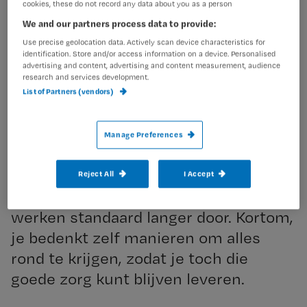
cookies, these do not record any data about you as a person
omslachtige verslaglegging,
We and our partners process data to provide:
gebrekkige overdrachten: je wordt
Use precise geolocation data. Actively scan device characteristics for
geregeld belemmerd in hoe je jouw
identification. Store and/or access information on a device. Personalised
advertising and content, advertising and content measurement, audience
werktijd het liefst verdeelt. Voer je
research and services development.
iets simpels uit bij een patiënt, cliënt
List of Partners (vendors)
of bewoner, dan moet je er meteen
een stapel formulieren voor invullen.
Manage Preferences
Sommige zorgverleners beginnen hun
dienst daarom bewust eerder, doen de
Reject All
I Accept
administratie in hun vrije tijd of
werken standaard langer door. Kortom,
je bedenkt zelf manieren om alles
rond te krijgen, zodat je toch die
goede zorg kunt blijven leveren.