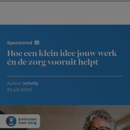
Nursing
W
Skip
Skip
Skip
voor
m
Inloggen
to
to
to
verpleegkundigen
wi
primary
main
footer
jo
navigation
content
Reader
st
Interactions
be
Sponsored
Hoe een klein idee jouw werk
én de zorg vooruit helpt
Ictivity
Auteur:
21 juli 2025