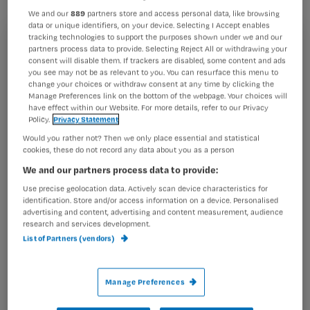
We and our
889
partners store and access personal data, like browsing
data or unique identifiers, on your device. Selecting I Accept enables
Op de site van VWS staat een oude brochure (uit 1996)
tracking technologies to support the purposes shown under we and our
‘Onder voorbehoud’
. Daarin staat een lijst met
Registreren
partners process data to provide. Selecting Reject All or withdrawing your
consent will disable them. If trackers are disabled, some content and ads
voorbehouden handelingen. ook wordt er ingegaan op
you see may not be as relevant to you. You can resurface this menu to
Wil je dit artikel lezen?
risicovolle handelingen. Deze uitgave is nog actueel. De
change your choices or withdraw consent at any time by clicking the
folder
Manage Preferences link on the bottom of the webpage. Your choices will
Maak gratis een account aan en lees 2
…
have effect within our Website. For more details, refer to our Privacy
Policy.
Privacy Statement
artikelen gratis per maand
Would you rather not? Then we only place essential and statistical
Al een account of abonnement?
Log dan in
cookies, these do not record any data about you as a person
We and our partners process data to provide:
Use precise geolocation data. Actively scan device characteristics for
identification. Store and/or access information on a device. Personalised
Wat
advertising and content, advertising and content measurement, audience
is
research and services development.
List of Partners (vendors)
je
e-
Kies
mailadres?
Manage Preferences
je
*
wachtwoord